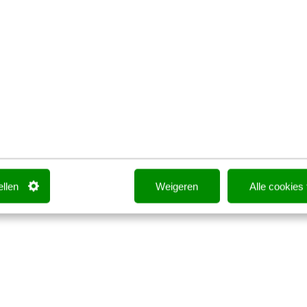
350+
deelnemers
8+
beoordeling
20+
sessies
ellen
Weigeren
Alle cookies