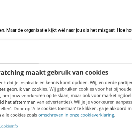
en. Maar de organisatie kijkt wél naar jou als het misgaat. Hoe ho
n sprints werken anders als de output niet voorspelbaar is. AI w
raktijk.
atching maakt gebruik van cookies
k dat je inspiratie en kennis komt opdoen. Wij, en derde partij
es gebruik van cookies. Wij gebruiken cookies voor het bijhoude
en, om jouw voorkeuren op te slaan, maar ook voor marketingdoe
ld het afstemmen van advertenties). Wil je je voorkeuren aanpass
stellen’. Door op ‘Alle cookies toestaan’ te klikken, ga je akkoord m
35+
 alle cookies zoals
omschreven in onze cookieverklaring
.
sprekers
CookieInfo