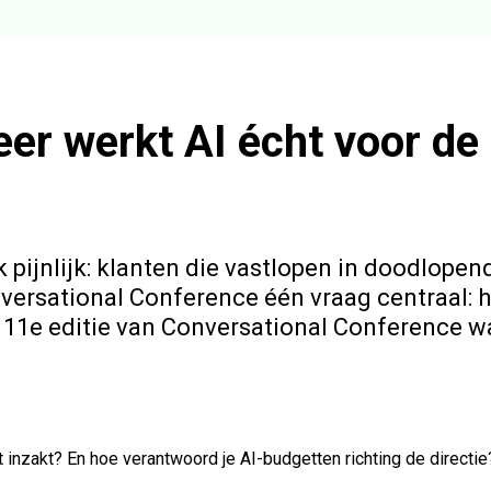
er werkt AI écht voor de 
ak pijnlijk: klanten die vastlopen in doodlope
ersational Conference één vraag centraal: h
 11e editie van Conversational Conference w
t inzakt? En hoe verantwoord je AI-budgetten richting de directi