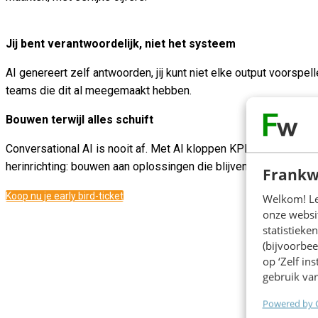
Jij bent verantwoordelijk, niet het systeem
AI genereert zelf antwoorden, jij kunt niet elke output voorspell
teams die dit al meegemaakt hebben.
Bouwen terwijl alles schuift
Conversational AI is nooit af. Met AI kloppen KPI's niet meer e
herinrichting: bouwen aan oplossingen die blijven werken in de p
Frankw
Koop nu je early bird-ticket
Welkom! Leu
onze websit
statistiek
(bijvoorbee
op ‘Zelf in
gebruik van
Powered by 