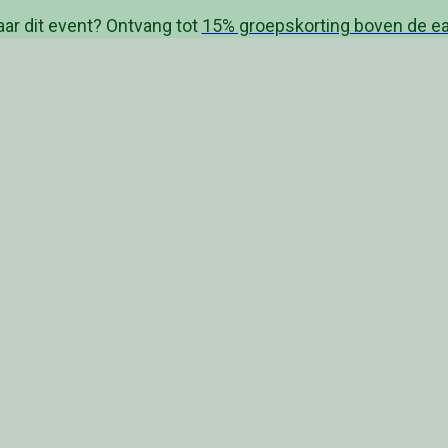
aar dit event? Ontvang tot
15% groepskorting boven de ear
e 2026
met AI
nversational Conference 2