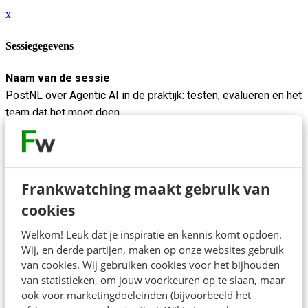
x
Sessiegegevens
Naam van de sessie
PostNL over Agentic AI in de praktijk: testen, evalueren en het
team dat het moet doen
Beschrijving
PostNL rolt dit jaar Agentic AI uit en deelt hoe dat wordt
aangepakt. In deze sessie gaan Esther en Merel in op de
Frankwatching maakt gebruik van
praktische kant: hoe je test en evalueert, hoe je knowledge
cookies
management organiseert als fundament onder je agents, en
hoe je een team samenstelt dat dit écht aankan.
Welkom! Leuk dat je inspiratie en kennis komt opdoen.
Wij, en derde partijen, maken op onze websites gebruik
Merel en Esther komen uit de hoek van conversational AI,
van cookies. Wij gebruiken cookies voor het bijhouden
maar de uitrol loopt inmiddels dwars door de organisatie:
van statistieken, om jouw voorkeuren op te slaan, maar
binnen én buiten het service domein. Aan de hand van
ook voor marketingdoeleinden (bijvoorbeeld het
concrete voorbeelden laten ze zien waar je rekening mee