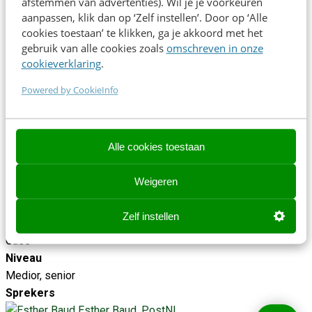
afstemmen van advertenties). Wil je je voorkeuren
moet houden, en wat je beter vroeg dan laat regelt.
aanpassen, klik dan op ‘Zelf instellen’. Door op ‘Alle
cookies toestaan’ te klikken, ga je akkoord met het
gebruik van alle cookies zoals
omschreven in onze
Na deze sessie weet je:
cookieverklaring
.
Hoe je structureel test en evalueert bij een Agentic uitrol
Powered by CookieInfo
Waar je op moet letten bij de keuze van een
knowledgemanagement platform
Hoe je het juiste team samenstelt en waar te beginnen
Alle cookies toestaan
#AgenticAI
Weigeren
Tijd
11:00 - 11:40
Zelf instellen
Type
Case
Niveau
Medior, senior
Sprekers
Esther Baud, PostNL