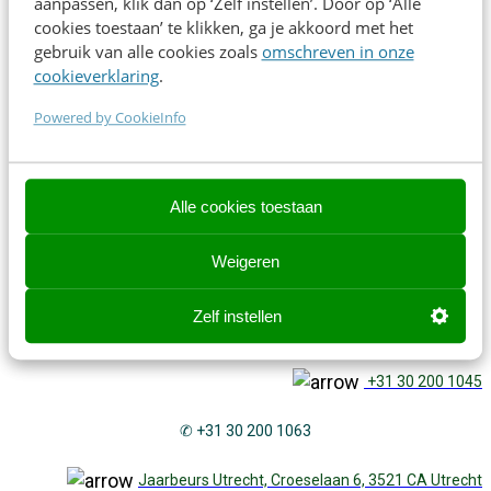
aanpassen, klik dan op ‘Zelf instellen’. Door op ‘Alle
verbeteren.
cookies toestaan’ te klikken, ga je akkoord met het
gebruik van alle cookies zoals
omschreven in onze
cookieverklaring
.
Direct inschrijven
Powered by CookieInfo
Contact opnemen? We helpen je graag!
Alle cookies toestaan
Contact opnemen? We helpen je graag!
Weigeren
events@frankwatching.com
Zelf instellen
✉
events@frankwatching.com
+31 30 200 1045
✆ +31 30 200 1063
Jaarbeurs Utrecht, Croeselaan 6, 3521 CA Utrecht