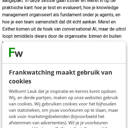
aangepakt. In deze sessie gaan Esther en Merel in op de
praktische kant: hoe je test en evalueert, hoe je knowledge
management organiseert als fundament onder je agents, en
hoe je een team samenstelt dat dit écht aankan. Merel en
Esther komen uit de hoek van conversational AI, maar de uitrol
loopt inmiddels dwars door de organisatie: binnen én buiten
het service domein. Aan de hand van concrete voorbeelden
laten ze zien waar je rekening mee moet houden, en wat je
beter vroeg dan laat regelt.
Frankwatching maakt gebruik van
cookies
Welkom! Leuk dat je inspiratie en kennis komt opdoen.
Over de spreker
Wij, en derde partijen, maken op onze websites gebruik
van cookies. Wij gebruiken cookies voor het bijhouden
Esther Baud is als Programmamanager Conversational AI
van statistieken, om jouw voorkeuren op te slaan, maar
verantwoordelijk voor de ontwikkeling en implementatie van
ook voor marketingdoeleinden (bijvoorbeeld het
afstemmen van advertenties). Wil je je voorkeuren
Conversational AI gedreven oplossingen die klantinteracties