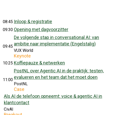
Inloop & registratie
08:45
Opening met dagvoorzitter
09:30
De volgende stap in conversational AI: van
ambitie naar implementatie (Engelstalig)
09:45
VUX World
Keynote
Koffiepauze & netwerken
10:25
PostNL over Agentic AI in de praktijk: testen,
evalueren en het team dat het moet doen
11:00
PostNL
Case
Als AI de telefoon opneemt: voice & agentic AI in
klantcontact
CivAI
Breakout