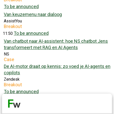
To be announced
Van keuzemenu naar dialoog
AssistYou
Breakout
To be announced
11:50
Van chatbot naar AI-assistent: hoe NS chatbot Jens
transformeert met RAG en AI Agents
NS
Case
De AI-motor draait op kennis: zo voed je AI-agents en
copilots
Zendesk
Breakout
To be announced
Lunchpauze & netwerken
12:30
Netwerken & pauze
De AI-spagaat: balanceren tussen tech en