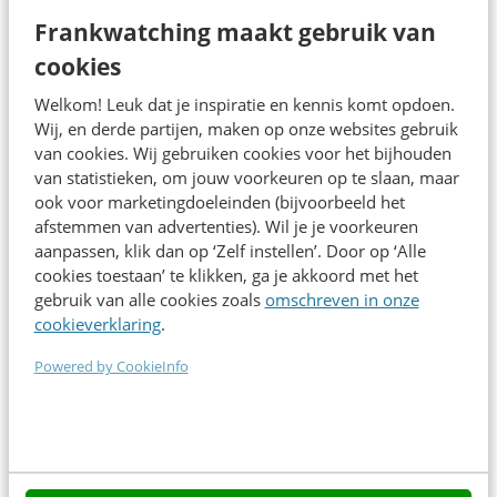
klantervaring
Frankwatching maakt gebruik van
13:25
Vattenfall
cookies
Keynote
Conversational AI als samenwerkingspartner
Welkom! Leuk dat je inspiratie en kennis komt opdoen.
14:20
Wij, en derde partijen, maken op onze websites gebruik
Universiteit Utrecht
Kennissessie
van cookies. Wij gebruiken cookies voor het bijhouden
van statistieken, om jouw voorkeuren op te slaan, maar
To be announced
ook voor marketingdoeleinden (bijvoorbeeld het
Meer vakantie, minder frictie: hoe Landal bouwt aan
afstemmen van advertenties). Wil je je voorkeuren
de digitale gastreis
aanpassen, klik dan op ‘Zelf instellen’. Door op ‘Alle
Landal
cookies toestaan’ te klikken, ga je akkoord met het
Case
gebruik van alle cookies zoals
omschreven in onze
cookieverklaring
.
Agentic chat- en voicebots: van demo naar
betrouwbare klantgesprekken
Powered by CookieInfo
Sabio
Kennissessie
Koffiepauze & netwerken
15:00
To be announced
15:30