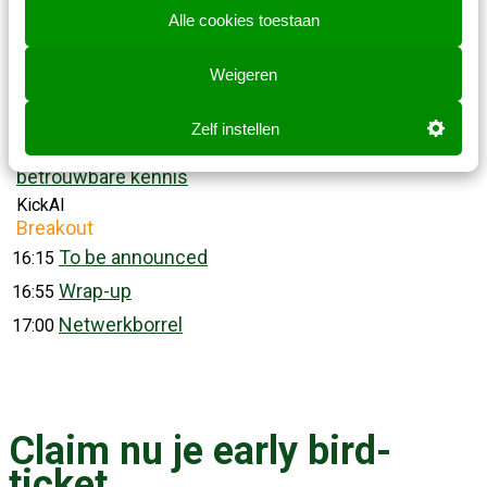
To be announced
Alle cookies toestaan
Conversation design als organisatieontwerp: lessen
uit 6 maanden full-time werken met Claude Code
Weigeren
Convocat
Kennissessie
Zelf instellen
Bouw niet meteen een chatbot, begin met
betrouwbare kennis
KickAI
Breakout
To be announced
16:15
Wrap-up
16:55
Netwerkborrel
17:00
Claim nu je early bird-
ticket