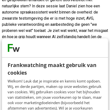
natuurlijke stem? In deze sessie laat Daniel zien hoe een
autonome spraakassistent werkt binnen de overheid: de
zwaarste testomgeving die er is met hoge inzet, AVG,
publieke verantwoording en aanbesteding die geen "we
proberen wel wat" toelaat. Je ziet wat werkt, waar het misgaat
én hoe je grip houdt wanneer AI zelfstandig handelt (en de
organisatie naar jou kijkt als het fout loopt). Inclusief een live
demo. Lukt het in dat publieke domein, dan lukt het in jouw
klantcontact ook.
Frankwatching maakt gebruik van
cookies
Welkom! Leuk dat je inspiratie en kennis komt opdoen.
Wij, en derde partijen, maken op onze websites gebruik
Over de spreker
van cookies. Wij gebruiken cookies voor het bijhouden
van statistieken, om jouw voorkeuren op te slaan, maar
Daniel Verloop bouwt bij CivAI agentic en voice-AI voor de
ook voor marketingdoeleinden (bijvoorbeeld het
publieke sector en brengt het als AI-specialist in de publieke
afstemmen van advertenties). Wil je je voorkeuren