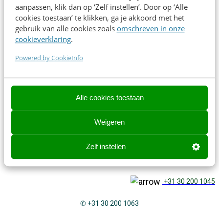
sector in de praktijk. Hij laat zien hoe autonome AI echt werkt
aanpassen, klik dan op ‘Zelf instellen’. Door op ‘Alle
en wie verantwoordelijk is als het misgaat.
cookies toestaan’ te klikken, ga je akkoord met het
gebruik van alle cookies zoals
omschreven in onze
cookieverklaring
.
Direct inschrijven
Powered by CookieInfo
Contact opnemen? We helpen je graag!
Alle cookies toestaan
Contact opnemen? We helpen je graag!
Weigeren
events@frankwatching.com
Zelf instellen
✉
events@frankwatching.com
+31 30 200 1045
✆ +31 30 200 1063