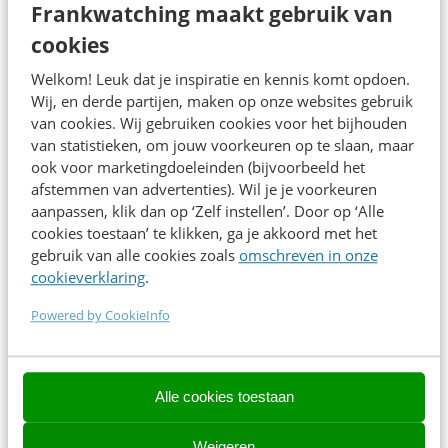
Frankwatching maakt gebruik van
Direct inschrijven
cookies
Welkom! Leuk dat je inspiratie en kennis komt opdoen.
Wij, en derde partijen, maken op onze websites gebruik
van cookies. Wij gebruiken cookies voor het bijhouden
Contact opnemen? We helpen je graag!
van statistieken, om jouw voorkeuren op te slaan, maar
ook voor marketingdoeleinden (bijvoorbeeld het
Contact opnemen? We helpen je graag!
afstemmen van advertenties). Wil je je voorkeuren
aanpassen, klik dan op ‘Zelf instellen’. Door op ‘Alle
events@frankwatching.com
cookies toestaan’ te klikken, ga je akkoord met het
gebruik van alle cookies zoals
omschreven in onze
✉
events@frankwatching.com
cookieverklaring
.
Powered by CookieInfo
+31 30 200 1045
✆ +31 30 200 1063
Alle cookies toestaan
Jaarbeurs Utrecht, Croeselaan 6, 3521 CA Utrecht
Weigeren