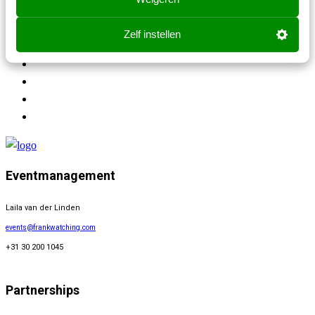
📍
Jaarbeurs Utrecht, Croeselaan 6, 3521 CA Utrecht
Zelf instellen
Eventmanagement
Laila van der Linden
events@frankwatching.com
+31 30 200 1045
Partnerships