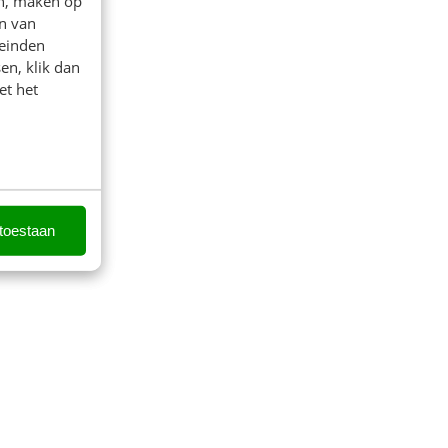
en, maken op
n van
leinden
en, klik dan
et het
 toestaan