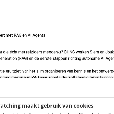
eert met RAG en AI Agents
t die écht met reizigers meedenkt? Bij NS werken Siem en Jouk
neration (RAG) en de eerste stappen richting autonome AI Agen
tie eruitziet: van het slim organiseren van kennis en het ontwer
rong maken van RAG naar agents die zelfstandig taken kunnen uit
eert naar een LLM-based assistent, welke concrete keuzes en le
atching maakt gebruik van cookies