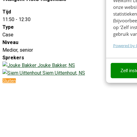
Welkom! Leu
onze websit
Tijd
statistiek
11:50 - 12:30
(bijvoorbee
Type
op ‘Zelf in
gebruik van
Case
Niveau
Powered by 
Medior, senior
Sprekers
Jouke Bakker, NS
Zelf inst
Siem Uittenhout, NS
Sluiten