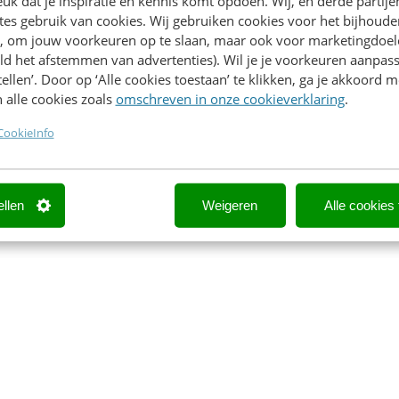
k dat je inspiratie en kennis komt opdoen. Wij, en derde partij
es gebruik van cookies. Wij gebruiken cookies voor het bijhoude
en, om jouw voorkeuren op te slaan, maar ook voor marketingdoe
ld het afstemmen van advertenties). Wil je je voorkeuren aanpass
stellen’. Door op ‘Alle cookies toestaan’ te klikken, ga je akkoord m
 alle cookies zoals
omschreven in onze cookieverklaring
.
CookieInfo
ellen
Weigeren
Alle cookies