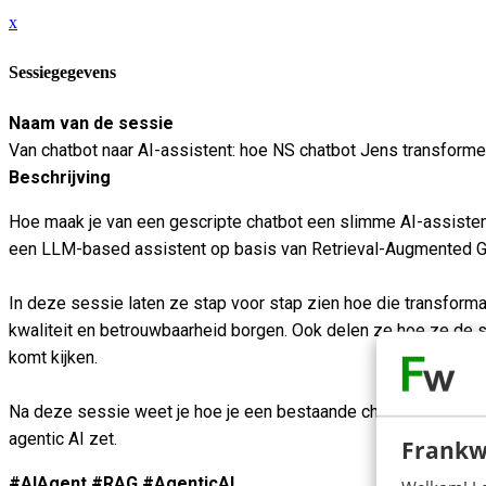
x
Sessiegegevens
Naam van de sessie
Van chatbot naar AI-assistent: hoe NS chatbot Jens transform
Beschrijving
Hoe maak je van een gescripte chatbot een slimme AI-assisten
een LLM-based assistent op basis van Retrieval-Augmented Ge
In deze sessie laten ze stap voor stap zien hoe die transforma
kwaliteit en betrouwbaarheid borgen. Ook delen ze hoe ze de sp
komt kijken.
Na deze sessie weet je hoe je een bestaande chatbot transform
agentic AI zet.
Frankw
#AIAgent #RAG #AgenticAI