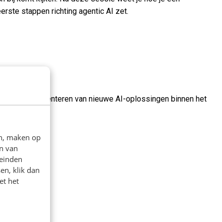
rste stappen richting agentic AI zet.
kelen en implementeren van nieuwe AI-oplossingen binnen het
en, maken op
n van
leinden
en, klik dan
et het