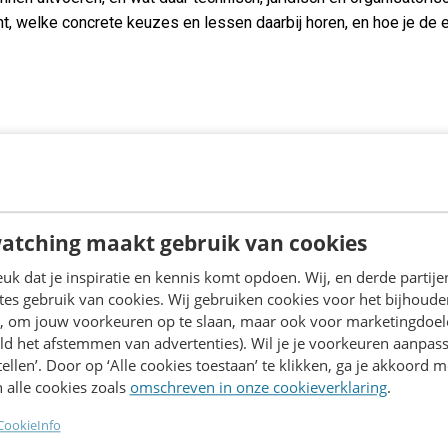
 welke concrete keuzes en lessen daarbij horen, en hoe je de ee
aaltechnologie en UX Design. Hij werkt dagelijks aan het ontwik
atching maakt gebruik van cookies
k dat je inspiratie en kennis komt opdoen. Wij, en derde partij
es gebruik van cookies. Wij gebruiken cookies voor het bijhoude
en, om jouw voorkeuren op te slaan, maar ook voor marketingdoe
ld het afstemmen van advertenties). Wil je je voorkeuren aanpass
stellen’. Door op ‘Alle cookies toestaan’ te klikken, ga je akkoord m
 alle cookies zoals
omschreven in onze cookieverklaring
.
CookieInfo
Contact opnemen? We helpen je graag!