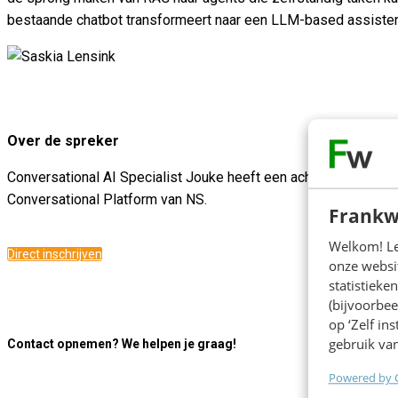
bestaande chatbot transformeert naar een LLM-based assistent,
Over de spreker
Conversational AI Specialist Jouke heeft een achtergrond in t
Conversational Platform van NS.
Frankw
Welkom! Leu
Direct inschrijven
onze websit
statistiek
(bijvoorbee
op ‘Zelf in
gebruik van
Contact opnemen? We helpen je graag!
Powered by 