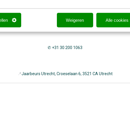
ellen
Weigeren
Alle cookies
✉
events@frankwatching.com
✆ +31 30 200 1063
📍
Jaarbeurs Utrecht, Croeselaan 6, 3521 CA Utrecht