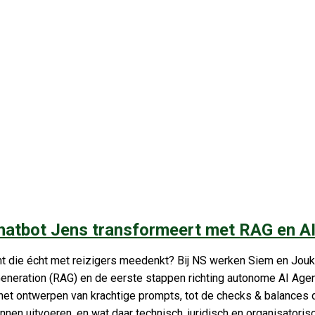
chatbot Jens transformeert met RAG en A
t die écht met reizigers meedenkt? Bij NS werken Siem en Jouk
eration (RAG) en de eerste stappen richting autonome AI Agents
n het ontwerpen van krachtige prompts, tot de checks & balances
en uitvoeren, en wat daar technisch, juridisch en organisatorisc