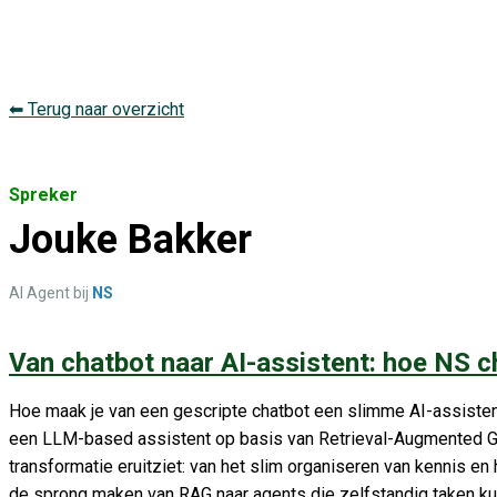
⬅ Terug naar overzicht
Spreker
Jouke Bakker
AI Agent bij
NS
Van chatbot naar AI-assistent: hoe NS 
Hoe maak je van een gescripte chatbot een slimme AI-assisten
een LLM-based assistent op basis van Retrieval-Augmented Gen
transformatie eruitziet: van het slim organiseren van kennis e
de sprong maken van RAG naar agents die zelfstandig taken kunn