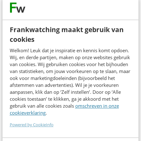
Parkeren
Liever met de auto? We raden je aan om gebruik te maken van
een nabijgelegen P+R parkeerplaats. Volg vanaf de snelweg
Frankwatching maakt gebruik van
de borden P+R en parkeer je auto voor
€6,-
bij P+R
cookies
Westraven. Vanaf daar is de reistijd naar Jaarbeurs nog ca 15
minuten.
Welkom! Leuk dat je inspiratie en kennis komt opdoen.
Wij, en derde partijen, maken op onze websites gebruik
Parkeren bij Jaarbeurs zelf is ook mogelijk, maar door
van cookies. Wij gebruiken cookies voor het bijhouden
verkeershinder zijn deze parkeerplaatsen helaas minder goed
van statistieken, om jouw voorkeuren op te slaan, maar
bereikbaar. Klik
hier
voor meer informatie.
ook voor marketingdoeleinden (bijvoorbeeld het
afstemmen van advertenties). Wil je je voorkeuren
aanpassen, klik dan op ‘Zelf instellen’. Door op ‘Alle
cookies toestaan’ te klikken, ga je akkoord met het
gebruik van alle cookies zoals
omschreven in onze
cookieverklaring
.
Powered by CookieInfo