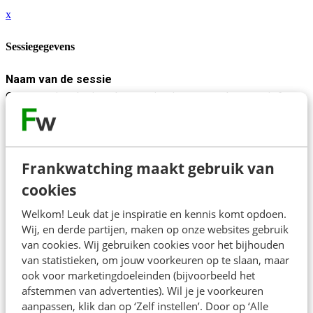
x
Sessiegegevens
Naam van de sessie
Conversation design als organisatieontwerp: lessen uit 6
maanden full-time werken met Claude Code
Beschrijving
In deze sessie deelt Maaike Groenewege haar ervaringen als
Frankwatching maakt gebruik van
product owner en AI-ontwerper in een klein, remote team dat
cookies
gedurende een half jaar dagelijks werkte met Claude Code.
Welkom! Leuk dat je inspiratie en kennis komt opdoen.
In een werkomgeving waarin iedereen kan mee-prompten aan
Wij, en derde partijen, maken op onze websites gebruik
een gezamenlijk product, en development steeds sneller
van cookies. Wij gebruiken cookies voor het bijhouden
gaat, vervagen de grenzen tussen design,
van statistieken, om jouw voorkeuren op te slaan, maar
ook voor marketingdoeleinden (bijvoorbeeld het
productmanagement en engineering.
afstemmen van advertenties). Wil je je voorkeuren
Wat betekent dat voor samenwerking tussen mensen? En een
aanpassen, klik dan op ‘Zelf instellen’. Door op ‘Alle