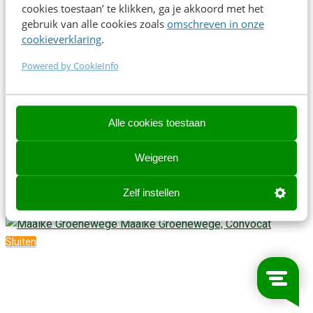
cookies toestaan’ te klikken, ga je akkoord met het
verrassende wending: conversation design-principes blijken
gebruik van alle cookies zoals
omschreven in onze
minstens zo relevant voor het ontwerpen van samenwerking
cookieverklaring
.
als voor het ontwerpen van AI-systemen.
Powered by CookieInfo
#conversationdesign #Claude #prompten
Tijd
15:30 - 16:10
Alle cookies toestaan
Type
Kennissessie
Weigeren
Niveau
Medior, senior
Zelf instellen
Sprekers
Maaike Groenewege, Convocat
Sluiten