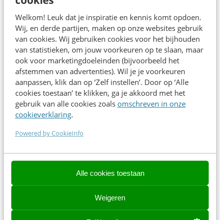
cookies
gastbeleving. Met minder afhankelijkheid van traditioneel
receptiecontact en een steeds grotere focus op self-service,
Welkom! Leuk dat je inspiratie en kennis komt opdoen.
draait de uitdaging niet alleen om digitalisering, maar vooral
Wij, en derde partijen, maken op onze websites gebruik
van cookies. Wij gebruiken cookies voor het bijhouden
om het creëren van een soepele en intuïtieve klantreis die
van statistieken, om jouw voorkeuren op te slaan, maar
persoonlijk en gastvrij blijft aanvoelen.
ook voor marketingdoeleinden (bijvoorbeeld het
afstemmen van advertenties). Wil je je voorkeuren
Tijdens de sessie neemt Landal je mee in de visie achter de
aanpassen, klik dan op ‘Zelf instellen’. Door op ‘Alle
app, en de belangrijkste lessen die zij leerden in het bouwen
cookies toestaan’ te klikken, ga je akkoord met het
van een digitale stay journey op schaal.
gebruik van alle cookies zoals
omschreven in onze
cookieverklaring
.
Na deze sessie weet je:
Powered by CookieInfo
hoe je digitale touchpoints kunt ontwerpen zonder het
persoonlijke gevoel te verliezen
hoe kleine fricties in de klantreis grote impact hebben
Alle cookies toestaan
op digitale adoptie
hoe je high-intent momenten in de klantreis kunt
Weigeren
benutten om engagement en conversie te verhogen
hoe self-service kan bijdragen aan zowel