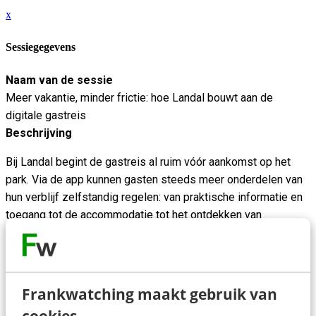
x
Sessiegegevens
Naam van de sessie
Meer vakantie, minder frictie: hoe Landal bouwt aan de
digitale gastreis
Beschrijving
Bij Landal begint de gastreis al ruim vóór aankomst op het
park. Via de app kunnen gasten steeds meer onderdelen van
hun verblijf zelfstandig regelen: van praktische informatie en
toegang tot de accommodatie tot het ontdekken van
activiteiten en het ontvangen van relevante updates tijdens
hun vakantie.
In deze sessie deelt Ilanit hoe de app zich ontwikkelt van
Frankwatching maakt gebruik van
een ondersteunende tool naar een centraal onderdeel van de