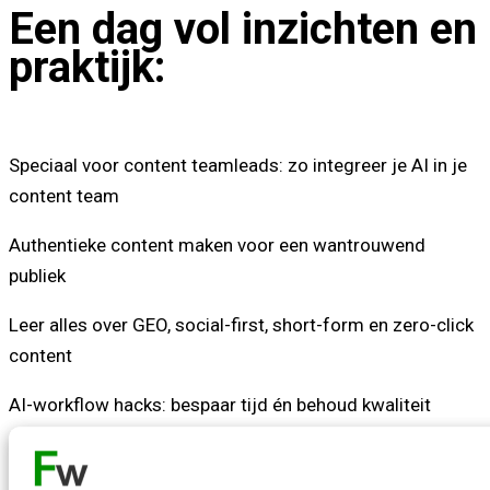
Een dag vol inzichten en
praktijk:
Speciaal voor content teamleads: zo integreer je AI in je
content team
Authentieke content maken voor een wantrouwend
publiek
Leer alles over GEO, social-first, short-form en zero-click
content
AI-workflow hacks: bespaar tijd én behoud kwaliteit
Luisteren, doen en meepraten: leer op jouw manier en
word de expert in je organisatie.