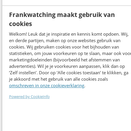
Vertaal duurzaamheidsdoelen naar content die raakt en
Frankwatching maakt gebruik van
verbindt
cookies
Programma
Welkom! Leuk dat je inspiratie en kennis komt opdoen. Wij,
en derde partijen, maken op onze websites gebruik van
cookies. Wij gebruiken cookies voor het bijhouden van
statistieken, om jouw voorkeuren op te slaan, maar ook voo
marketingdoeleinden (bijvoorbeeld het afstemmen van
advertenties). Wil je je voorkeuren aanpassen, klik dan op
‘Zelf instellen’. Door op ‘Alle cookies toestaan’ te klikken, ga
je akkoord met het gebruik van alle cookies zoals
Sprekers 2026
omschreven in onze cookieverklaring
.
Powered by CookieInfo
Alle sprekers
Alle sprekers