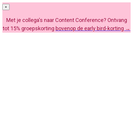
×
Met je collega's naar Content Conference? Ontvang
tot 15% groepskorting
bovenop de early bird-korting →
Content Conference 2027
Krijg grip op je content met AI