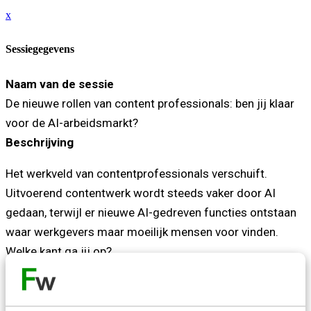
x
Sessiegegevens
Naam van de sessie
De nieuwe rollen van content professionals: ben jij klaar
voor de AI-arbeidsmarkt?
Beschrijving
Het werkveld van contentprofessionals verschuift.
Uitvoerend contentwerk wordt steeds vaker door AI
gedaan, terwijl er nieuwe AI-gedreven functies ontstaan
waar werkgevers maar moeilijk mensen voor vinden.
Welke kant ga jij op?
Wat jou als contentprofessional waardevol maakt, raakt
niet verouderd. Taalgevoel, beoordelingsvermogen,