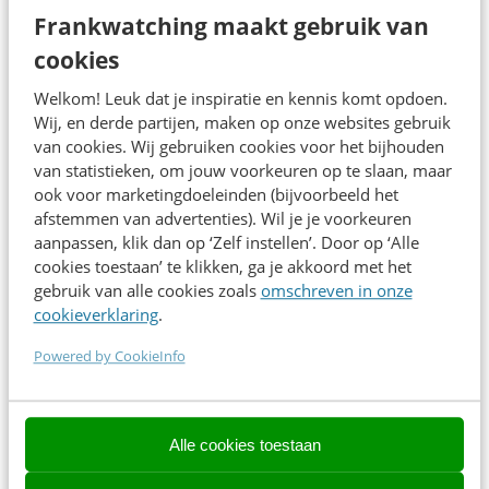
Frankwatching maakt gebruik van
coördinatiekracht: precies de vaardigheden die AI nodig
cookies
heeft. Maar dan moet je ze wel weten te vertalen naar de
nieuwe context.
Welkom! Leuk dat je inspiratie en kennis komt opdoen.
Wij, en derde partijen, maken op onze websites gebruik
van cookies. Wij gebruiken cookies voor het bijhouden
In deze sessie laat Maarten zien hoe je dat doet. Aan de
van statistieken, om jouw voorkeuren op te slaan, maar
hand van vijf profielen ontdek je welke richting bij jouw
ook voor marketingdoeleinden (bijvoorbeeld het
kwaliteiten past. En je leert welke zeven meta-skills
afstemmen van advertenties). Wil je je voorkeuren
bepalen wie waardevol blijft in een markt die
aanpassen, klik dan op ‘Zelf instellen’. Door op ‘Alle
cookies toestaan’ te klikken, ga je akkoord met het
fundamenteel verandert.
gebruik van alle cookies zoals
omschreven in onze
cookieverklaring
.
Wat neem je mee naar huis?
Powered by CookieInfo
Zicht op vijf profielen waaronder de nieuwe
contentrollen vallen, en welk profiel bij jou past
De zeven skills die werkgevers in AI-vacatures
Alle cookies toestaan
zoeken, vertaald naar het contentvak