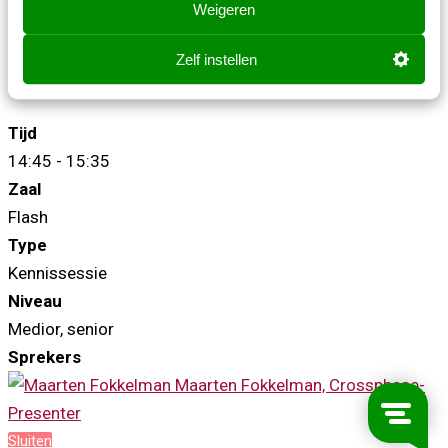
Weigeren
Een concrete eerste stap om je positie in dit
veranderende werkveld te versterken
Zelf instellen
#AItransformatie #teamleads #rollen #skills
Tijd
14:45 - 15:35
Zaal
Flash
Type
Kennissessie
Niveau
Medior, senior
Sprekers
Maarten Fokkelman, Crossphase-
Presenter
Sluiten