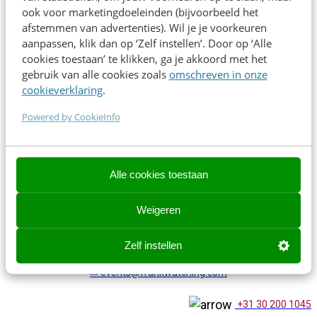
ook voor marketingdoeleinden (bijvoorbeeld het
miljoenen views helpt hij bedrijven groeien via short form
afstemmen van advertenties). Wil je je voorkeuren
content die écht scoort op TikTok, Instagram, YouTube en
aanpassen, klik dan op ‘Zelf instellen’. Door op ‘Alle
Snapchat.
cookies toestaan’ te klikken, ga je akkoord met het
gebruik van alle cookies zoals
omschreven in onze
cookieverklaring
.
Direct inschrijven
Powered by CookieInfo
Alle cookies toestaan
Contact opnemen? We helpen je graag!
Contact opnemen? We helpen je graag!
Weigeren
events@frankwatching.com
Zelf instellen
✉
events@frankwatching.com
+31 30 200 1045