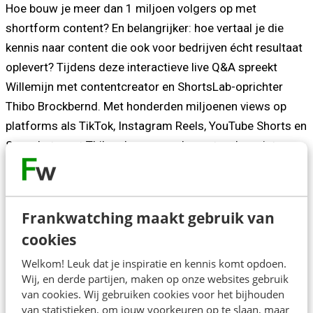
Hoe bouw je meer dan 1 miljoen volgers op met
shortform content? En belangrijker: hoe vertaal je die
kennis naar content die ook voor bedrijven écht resultaat
oplevert? Tijdens deze interactieve live Q&A spreekt
Willemijn met contentcreator en ShortsLab-oprichter
Thibo Brockbernd. Met honderden miljoenen views op
platforms als TikTok, Instagram Reels, YouTube Shorts en
Snapchat weet Thibo als geen ander wat wel en niet
werkt binnen short-form content.
Frankwatching maakt gebruik van
cookies
Over de spreker
Welkom! Leuk dat je inspiratie en kennis komt opdoen.
Wij, en derde partijen, maken op onze websites gebruik
Thibo Brockbernd is content creator en oprichter van
van cookies. Wij gebruiken cookies voor het bijhouden
van statistieken, om jouw voorkeuren op te slaan, maar
ShortsLab. Met meer dan 1 miljoen volgers en honderden