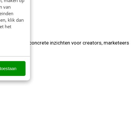
en, maken op
n van
leinden
en, klik dan
et het
actief en vol concrete inzichten voor creators, marketeers
 toestaan