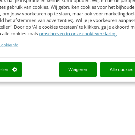
k dat je inspiratie en kennis komt opdoen. Wij, en derde partij
es gebruik van cookies. Wij gebruiken cookies voor het bijhoude
en
en, om jouw voorkeuren op te slaan, maar ook voor marketingdoe
ld het afstemmen van advertenties). Wil je je voorkeuren aanpass
 aanpakken
stellen’. Door op ‘Alle cookies toestaan’ te klikken, ga je akkoord m
r grote merken en organisaties
 alle cookies zoals
omschreven in onze cookieverklaring
.
n vooraf ingestuurde vragen van bezoekers. Praktisch, inter
CookieInfo
ellen
Weigeren
Alle cookies