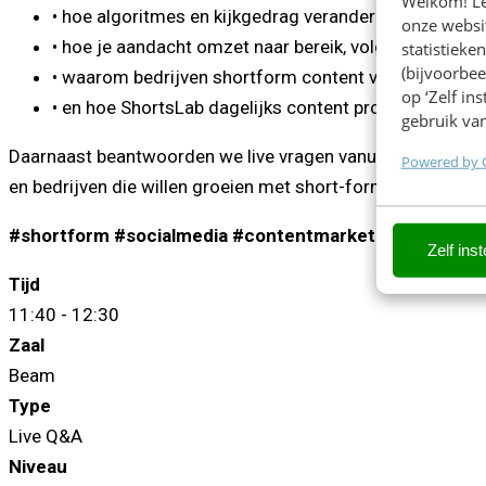
Welkom! Leu
• hoe algoritmes en kijkgedrag veranderen
onze websit
• hoe je aandacht omzet naar bereik, volgers en klant
statistiek
(bijvoorbee
• waarom bedrijven shortform content vaak verkeerd
op ‘Zelf in
• en hoe ShortsLab dagelijks content produceert voo
gebruik van
Daarnaast beantwoorden we live vragen vanuit het publiek é
Powered by 
en bedrijven die willen groeien met short-form content.
#shortform #socialmedia #contentmarketing #tiktok
Zelf inst
Tijd
11:40 - 12:30
Zaal
Beam
Type
Live Q&A
Niveau