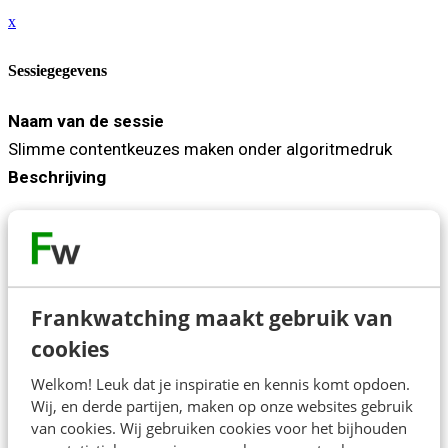
x
Sessiegegevens
Naam van de sessie
Slimme contentkeuzes maken onder algoritmedruk
Beschrijving
Als contentexpert heb je geen ideeën tekort. Je probleem
zit in de keuzes. Alles kan, alles lijkt urgent en het
algoritme schreeuwt continu om aandacht. Het resultaat:
twijfel, steeds opnieuw aanpassen en content die vooral
Frankwatching maakt gebruik van
wordt gemaakt omdat het ‘moet’. In deze workshop werk
cookies
je aan één concrete vaardigheid: beslissen vóórdat je
Welkom! Leuk dat je inspiratie en kennis komt opdoen.
produceert. Je krijgt direct toepasbare besliskaders
Wij, en derde partijen, maken op onze websites gebruik
waarmee je per contentidee, samen met AI, bepaalt wat
van cookies. Wij gebruiken cookies voor het bijhouden
de slimste strategie is.