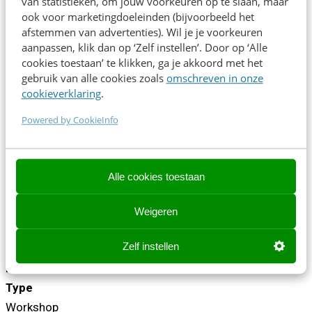
van statistieken, om jouw voorkeuren op te slaan, maar
ook voor marketingdoeleinden (bijvoorbeeld het
afstemmen van advertenties). Wil je je voorkeuren
Resultaat na afloop:
aanpassen, klik dan op ‘Zelf instellen’. Door op ‘Alle
cookies toestaan’ te klikken, ga je akkoord met het
Minder twijfel en minder verspilde productietijd.
gebruik van alle cookies zoals
omschreven in onze
Heldere 'go/no-go'-momenten in je contentproces.
cookieverklaring
.
Een gedeeld afwegingskader dat je team
Powered by CookieInfo
zelfstandig kan gebruiken.
Betere content door minder content.
Alle cookies toestaan
#AI #contentkeuzes
Tijd
Weigeren
14:45 - 15:35
Zelf instellen
Zaal
Beam
Type
Workshop