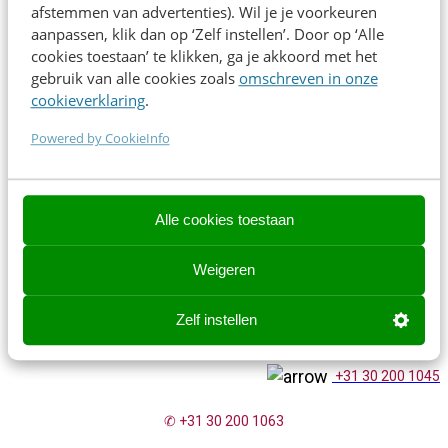
passie ligt nu bij het verbinden van content experience en
afstemmen van advertenties). Wil je je voorkeuren
tech. Twee kanten van dezelfde medaille.
aanpassen, klik dan op ‘Zelf instellen’. Door op ‘Alle
cookies toestaan’ te klikken, ga je akkoord met het
gebruik van alle cookies zoals
omschreven in onze
Direct inschrijven
cookieverklaring
.
Powered by CookieInfo
Contact opnemen? We helpen je graag!
Alle cookies toestaan
Contact opnemen? We helpen je graag!
Weigeren
events@frankwatching.com
Zelf instellen
✉
events@frankwatching.com
+31 30 200 1045
✆ +31 30 200 1063