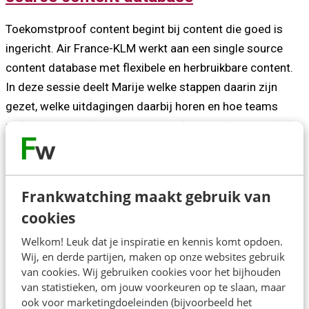
Toekomstproof content begint bij content die goed is
ingericht. Air France-KLM werkt aan een single source
content database met flexibele en herbruikbare content.
In deze sessie deelt Marije welke stappen daarin zijn
gezet, welke uitdagingen daarbij horen en hoe teams
anders gaan werken en samenwerken om die verandering
mogelijk te maken.
Frankwatching maakt gebruik van
cookies
Over de spreker
Welkom! Leuk dat je inspiratie en kennis komt opdoen.
Wij, en derde partijen, maken op onze websites gebruik
Marije Bijlsma is Design Manager Content met een grote
van cookies. Wij gebruiken cookies voor het bijhouden
van statistieken, om jouw voorkeuren op te slaan, maar
liefde voor content. Ze begon als UX writer en haar
ook voor marketingdoeleinden (bijvoorbeeld het