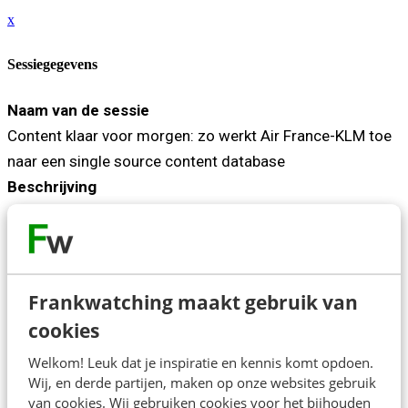
x
Sessiegegevens
Naam van de sessie
Content klaar voor morgen: zo werkt Air France-KLM toe
naar een single source content database
Beschrijving
Toekomstproof content begint bij content die goed is
ingericht. Air France-KLM werkt aan een single source
content database met flexibele en herbruikbare content.
Frankwatching maakt gebruik van
In deze sessie deelt Marije welke stappen daarin zijn
cookies
gezet, welke uitdagingen daarbij horen en hoe teams
anders gaan werken en samenwerken om die verandering
Welkom! Leuk dat je inspiratie en kennis komt opdoen.
mogelijk te maken.
Wij, en derde partijen, maken op onze websites gebruik
van cookies. Wij gebruiken cookies voor het bijhouden