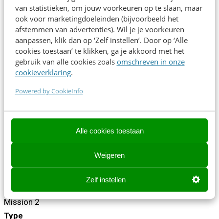
van statistieken, om jouw voorkeuren op te slaan, maar
Na deze sessie weet je:
ook voor marketingdoeleinden (bijvoorbeeld het
afstemmen van advertenties). Wil je je voorkeuren
Waarom een stevig contentfundament en AI
aanpassen, klik dan op ‘Zelf instellen’. Door op ‘Alle
onlosmakelijk met elkaar verbonden zijn.
cookies toestaan’ te klikken, ga je akkoord met het
gebruik van alle cookies zoals
omschreven in onze
Welke keuzes helpen richting flexibele, herbruikbare
cookieverklaring
.
en gepersonaliseerde content.
Hoe contentcreatie verandert als content en
Powered by CookieInfo
technologie dichter bij elkaar komen.
#ContentExperience #StructuredContent
Alle cookies toestaan
#ReusableContent #Taxonomy
Weigeren
Tijd
14:45 - 15:35
Zelf instellen
Zaal
Mission 2
Type