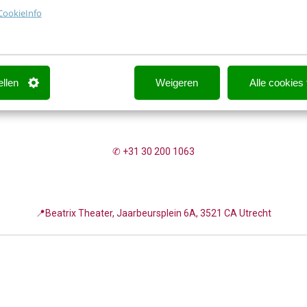
CookieInfo
Contact opnemen? We helpen je graag!
ellen
Weigeren
Alle cookies
✉
events@frankwatching.com
✆ +31 30 200 1063
📍Beatrix Theater, Jaarbeursplein 6A, 3521 CA Utrecht