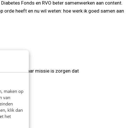
t Diabetes Fonds en RVO beter samenwerken aan content.
 op orde heeft en nu wil weten: hoe werk ik goed samen aan
eft en rust. Haar missie is zorgen dat
en, maken op
n van
leinden
en, klik dan
et het