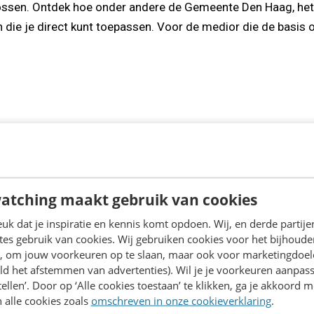
lossen. Ontdek hoe onder andere de Gemeente Den Haag, he
n die je direct kunt toepassen. Voor de medior die de basis
 zien dat plannen geen tijdverspilling is, maar juist grip ge
 leukste van ons vak: content maken!
atching maakt gebruik van cookies
k dat je inspiratie en kennis komt opdoen. Wij, en derde partij
es gebruik van cookies. Wij gebruiken cookies voor het bijhoude
en, om jouw voorkeuren op te slaan, maar ook voor marketingdoe
ld het afstemmen van advertenties). Wil je je voorkeuren aanpass
stellen’. Door op ‘Alle cookies toestaan’ te klikken, ga je akkoord m
 alle cookies zoals
omschreven in onze cookieverklaring
.