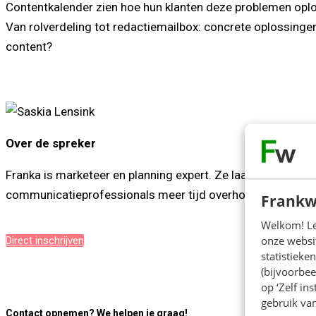
Contentkalender zien hoe hun klanten deze problemen op
Van rolverdeling tot redactiemailbox: concrete oplossinge
content?
Over de spreker
Franka is marketeer en planning expert. Ze laat contentteams
communicatieprofessionals meer tijd overhouden voor het
Frankw
Welkom! Leu
onze websit
Direct inschrijven
statistiek
(bijvoorbee
op ‘Zelf in
gebruik van
Contact opnemen? We helpen je graag!