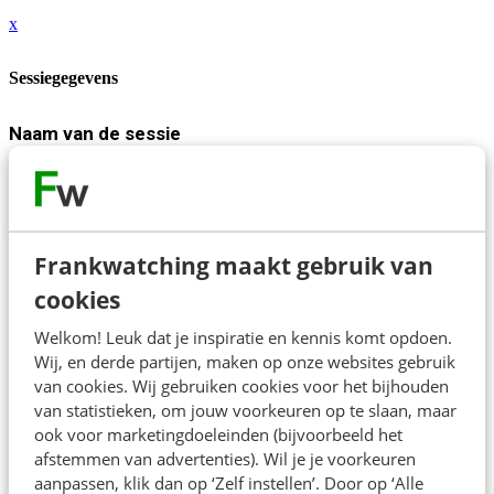
x
Sessiegegevens
Naam van de sessie
Beroemd worden in je (B2B) doelgroep: Niche Famous
Framework
Beschrijving
Frankwatching maakt gebruik van
AI maakt contentproductie makkelijker, maar écht
cookies
opvallen wordt steeds lastiger met de overdaad aan
content online. En hoe pak je dit aan als marketingbureau
Welkom! Leuk dat je inspiratie en kennis komt opdoen.
Wij, en derde partijen, maken op onze websites gebruik
dat zich richt op de B2B-markt?
van cookies. Wij gebruiken cookies voor het bijhouden
van statistieken, om jouw voorkeuren op te slaan, maar
Tycho laat je zien hoe je met entertainende of educatieve
ook voor marketingdoeleinden (bijvoorbeeld het
afstemmen van advertenties). Wil je je voorkeuren
videocontent er toch in kunt slagen om de aandacht van
aanpassen, klik dan op ‘Zelf instellen’. Door op ‘Alle
je klant te vangen. En hoe je vervolgens met slimme