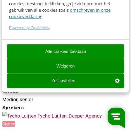
cookies toestaan’ te klikken, ga je akkoord met het
distributie beroemd kunt worden in je doelgroep, wat
gebruik van alle cookies zoals
omschreven in onze
uiteindelijk klanten aantrekt.
cookieverklaring
.
Powered by CookieInfo
#viralvideo #Linkedin #B2Bmarketing
Tijd
14:45 - 15:35
Alle cookies toestaan
Zaal
Weigeren
Polar
Type
Zelf instellen
Case
Niveau
Medior, senior
Sprekers
Tycho Luijten, Dapper Agency
Sluiten