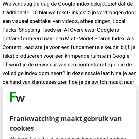
Wie vandaag de dag de Google-index bekijkt, ziet dat de
traditionele ‘10 blauwe tekst-linkjes’ zijn verdrongen door
een visueel spektakel van video’s, afbeeldingen, Local
Packs, Shopping-feeds en AI Overviews. Google is
getransformeerd naar een Multi-Model Search Index. Als
Content Lead sta je voor een fundamentele keuze: blijf je
tekst produceren voor een krimpende ruimte in Google,
of word je de regisseur van een contentstrategie die de
volledige index domineert? In deze sessie laat Nina je aan
de hand van klantcases zien hoe je de switch maakt naar
een Multi-Model Contentstrategie. Leer hoe je het
rendement uit je huidige- én nieuwe content vergroot
binnen Google, LLM’s en Socials, en hoe jouw website-
content de ultieme ‘bron van waarheid’ wordt voor AI-
Frankwatching maakt gebruik van
agents in het tijdperk van het Agentic Web.
cookies
Welkom! Leuk dat je inspiratie en kennis komt opdoen.