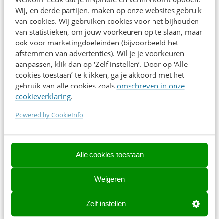
Wij, en derde partijen, maken op onze websites gebruik
van cookies. Wij gebruiken cookies voor het bijhouden
van statistieken, om jouw voorkeuren op te slaan, maar
ook voor marketingdoeleinden (bijvoorbeeld het
Over de spreker
afstemmen van advertenties). Wil je je voorkeuren
aanpassen, klik dan op ‘Zelf instellen’. Door op ‘Alle
Nina van der Hoeven, Head of SEO bij Abovomaxlead leidt
cookies toestaan’ te klikken, ga je akkoord met het
15 consultants voor topmerken. Haar visie waarin SEO
gebruik van alle cookies zoals
omschreven in onze
het fundament is in het nieuwe Search landschap deelt ze
cookieverklaring
.
graag via podcasts, congressen en vakmedia.
Powered by CookieInfo
Direct inschrijven
Alle cookies toestaan
Weigeren
Contact opnemen? We helpen je graag!
Zelf instellen
Contact opnemen? We helpen je graag!