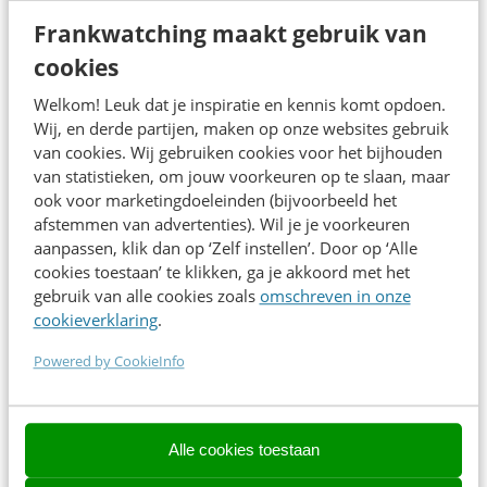
Het contentvak staat op een kantelpunt. Teams die nu
Frankwatching maakt gebruik van
leren hoe ze agents slim inrichten, bouwen een
cookies
structureel voordeel op in snelheid, kwaliteit én
schaalbaarheid. Dit is het moment om de basis op orde
Welkom! Leuk dat je inspiratie en kennis komt opdoen.
Wij, en derde partijen, maken op onze websites gebruik
te krijgen.
van cookies. Wij gebruiken cookies voor het bijhouden
van statistieken, om jouw voorkeuren op te slaan, maar
ook voor marketingdoeleinden (bijvoorbeeld het
afstemmen van advertenties). Wil je je voorkeuren
aanpassen, klik dan op ‘Zelf instellen’. Door op ‘Alle
cookies toestaan’ te klikken, ga je akkoord met het
Over de spreker
gebruik van alle cookies zoals
omschreven in onze
cookieverklaring
.
Sjoerd de Kreij helpt grote merken zoals Albert Heijn en
Renewi dagelijks met content assurance: AI inzetten om
Powered by CookieInfo
content op schaal te controleren op o.a. SEO, GEO,
compliance, toegankelijkheid en spelling, en om
Alle cookies toestaan
bestaande content slim te herkwalificeren.