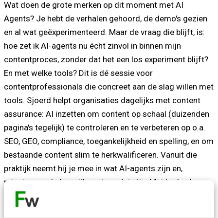
Wat doen de grote merken op dit moment met AI
Agents? Je hebt de verhalen gehoord, de demo's gezien
en al wat geëxperimenteerd. Maar de vraag die blijft, is:
hoe zet ik AI-agents nu écht zinvol in binnen mijn
contentproces, zonder dat het een los experiment blijft?
En met welke tools? Dit is dé sessie voor
contentprofessionals die concreet aan de slag willen met
tools. Sjoerd helpt organisaties dagelijks met content
assurance: AI inzetten om content op schaal (duizenden
pagina's tegelijk) te controleren en te verbeteren op o.a.
SEO, GEO, compliance, toegankelijkheid en spelling, en om
bestaande content slim te herkwalificeren. Vanuit die
praktijk neemt hij je mee in wat AI-agents zijn en,
minstens zo belangrijk: wat ze níet zijn. Met herkenbare
cases uit de contentpraktijk laat hij zien waar agents al
het verschil maken, en waar de grootste valkuilen zitten.