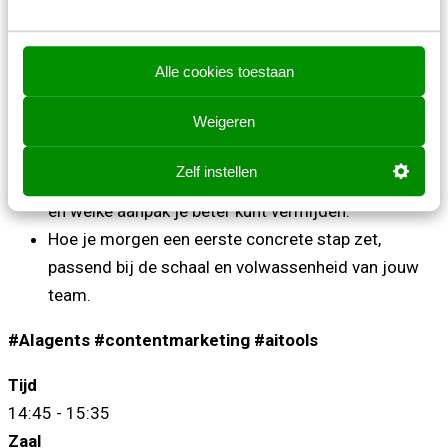
te krijgen.
Alle cookies toestaan
Na deze sessie weet je:
Weigeren
Wat je eerst op orde moet hebben voordat je agents
zinvol kunt inzetten in je contentproces.
Zelf instellen
Welke toepassingen nu al werken bij grote merken,
en welke aanpak je beter kunt vermijden.
Hoe je morgen een eerste concrete stap zet,
passend bij de schaal en volwassenheid van jouw
team.
#AIagents #contentmarketing #aitools
Tijd
14:45 - 15:35
Zaal