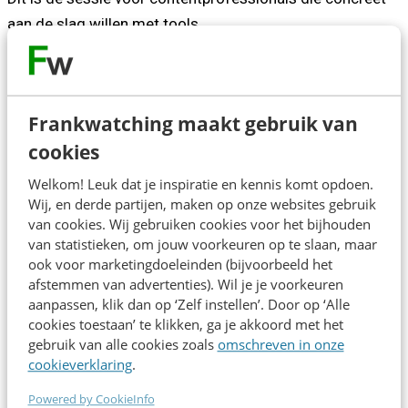
aan de slag willen met tools.
Sjoerd helpt organisaties dagelijks met content
assurance: AI inzetten om content op schaal (duizenden
Frankwatching maakt gebruik van
pagina's tegelijk) te controleren en te verbeteren op o.a.
cookies
SEO, GEO, compliance, toegankelijkheid en spelling, en om
bestaande content slim te herkwalificeren. Vanuit die
Welkom! Leuk dat je inspiratie en kennis komt opdoen.
praktijk neemt hij je mee in wat AI-agents zijn en,
Wij, en derde partijen, maken op onze websites gebruik
van cookies. Wij gebruiken cookies voor het bijhouden
minstens zo belangrijk: wat ze níet zijn. Met herkenbare
van statistieken, om jouw voorkeuren op te slaan, maar
cases uit de contentpraktijk laat hij zien waar agents al
ook voor marketingdoeleinden (bijvoorbeeld het
het verschil maken, en waar de grootste valkuilen zitten.
afstemmen van advertenties). Wil je je voorkeuren
aanpassen, klik dan op ‘Zelf instellen’. Door op ‘Alle
cookies toestaan’ te klikken, ga je akkoord met het
Het contentvak staat op een kantelpunt. Teams die nu
gebruik van alle cookies zoals
omschreven in onze
leren hoe ze agents slim inrichten, bouwen een
cookieverklaring
.
structureel voordeel op in snelheid, kwaliteit én
Powered by CookieInfo
schaalbaarheid. Dit is het moment om de basis op orde