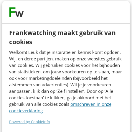
benaderen als een samenhangend systeem in plaats van
losse stukken per kanaal of campagne. Vanuit haar werk
voor Albert Heijn in content engineering en
contentmigraties deelt ze herkenbare voorbeelden uit de
Frankwatching maakt gebruik van
praktijk, en een helder denkraam om content structureel
cookies
te organiseren.
Welkom! Leuk dat je inspiratie en kennis komt opdoen.
Wij, en derde partijen, maken op onze websites gebruik
Je leert waarom contentmigraties en AI-initiatieven vaak
van cookies. Wij gebruiken cookies voor het bijhouden
vastlopen, welke structurele keuzes daaronder liggen en
van statistieken, om jouw voorkeuren op te slaan, maar
hoe je content zo inricht dat het schaalbaar werkt voor
ook voor marketingdoeleinden (bijvoorbeeld het
mensen, MarTech en AI. Geen tooling-overzicht of AI-
afstemmen van advertenties). Wil je je voorkeuren
aanpassen, klik dan op ‘Zelf instellen’. Door op ‘Alle
trucs, maar rust, overzicht en richting voor contentteams
cookies toestaan’ te klikken, ga je akkoord met het
die toekomstbestendig willen werken.
gebruik van alle cookies zoals
omschreven in onze
cookieverklaring
.
Na deze sessie weet je:
Powered by CookieInfo
Hoe je herkent waar jouw organisatie nu onnodig