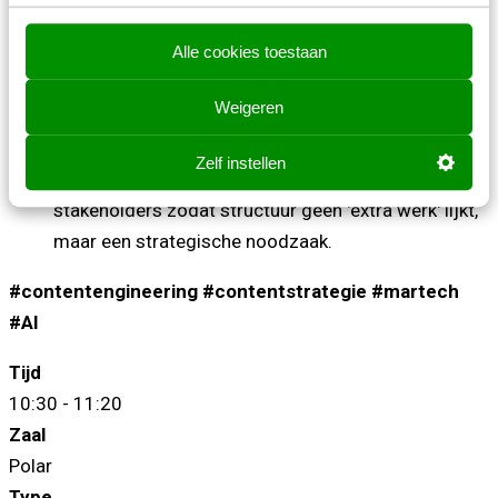
complexiteit creëert.
Alle cookies toestaan
Welke praktische stappen je morgen al kunt zetten,
zonder nieuwe tools.
Weigeren
Hoe je prioriteiten stelt in contentstructuur zonder
alles tegelijk te willen oplossen.
Zelf instellen
Hoe je contentkeuzes onderbouwt richting
stakeholders zodat structuur geen 'extra werk' lijkt,
maar een strategische noodzaak.
#contentengineering #contentstrategie #martech
#AI
Tijd
10:30 - 11:20
Zaal
Polar
Type