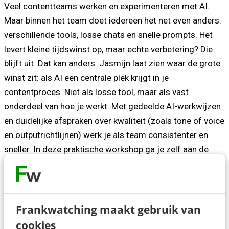
Veel contentteams werken en experimenteren met AI.
Maar binnen het team doet iedereen het net even anders:
verschillende tools, losse chats en snelle prompts. Het
levert kleine tijdswinst op, maar echte verbetering? Die
blijft uit. Dat kan anders. Jasmijn laat zien waar de grote
winst zit: als AI een centrale plek krijgt in je
contentproces. Niet als losse tool, maar als vast
onderdeel van hoe je werkt. Met gedeelde AI-werkwijzen
en duidelijke afspraken over kwaliteit (zoals tone of voice
en outputrichtlijnen) werk je als team consistenter en
sneller. In deze praktische workshop ga je zelf aan de
slag met één van je eigen contentprocessen. Je brengt
alle stappen in kaart en ontdek waar AI structureel
waarde kan toevoegen. Zo werk je stap voor stap toe
naar een gezamenlijke manier van werken met AI binnen
Frankwatching maakt gebruik van
je team.
cookies