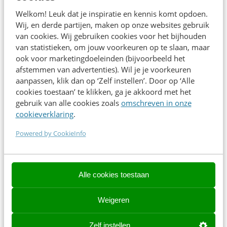
Welkom! Leuk dat je inspiratie en kennis komt opdoen.
Wij, en derde partijen, maken op onze websites gebruik
van cookies. Wij gebruiken cookies voor het bijhouden
van statistieken, om jouw voorkeuren op te slaan, maar
ook voor marketingdoeleinden (bijvoorbeeld het
Over de spreker
afstemmen van advertenties). Wil je je voorkeuren
aanpassen, klik dan op ‘Zelf instellen’. Door op ‘Alle
Jasmijn is contentspecialist bij Crossphase-Presenter.
cookies toestaan’ te klikken, ga je akkoord met het
Met haar creatieve en strategische blik maakt ze content
gebruik van alle cookies zoals
omschreven in onze
die helder en helemaal on‑brand is. Haar passie voor
cookieverklaring
.
merken en AI helpt organisaties hun content én
Powered by CookieInfo
processen effectiever in te richten.
Direct inschrijven
Alle cookies toestaan
Weigeren
Zelf instellen
Contact opnemen? We helpen je graag!