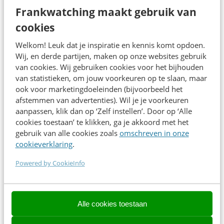
Frankwatching maakt gebruik van
niet doorhebben. Het web werkt niet meer voor ons zoals
cookies
dat de afgelopen 20-25 jaar gewerkt heeft. Dat zie je al in
je KPI’s: waarschijnlijk heb je minder SEO-verkeer uit
Welkom! Leuk dat je inspiratie en kennis komt opdoen.
Google dan ooit.
Wij, en derde partijen, maken op onze websites gebruik
van cookies. Wij gebruiken cookies voor het bijhouden
Je ziet het aan gebruikersgedrag: je klant voert hele
van statistieken, om jouw voorkeuren op te slaan, maar
ook voor marketingdoeleinden (bijvoorbeeld het
gesprekken met ChatGPT. Maar er gebeurt ook veel wat
afstemmen van advertenties). Wil je je voorkeuren
niet waargenomen wordt en nu maar eens aan de kaak
aanpassen, klik dan op ‘Zelf instellen’. Door op ‘Alle
gesteld moet worden.
cookies toestaan’ te klikken, ga je akkoord met het
gebruik van alle cookies zoals
omschreven in onze
cookieverklaring
.
In deze keynote legt Chantal helder uit:
Powered by CookieInfo
•⁠ ⁠Wat er gebeurt op het web van Big Tech: SEO, GEO en
LinkedIn
•⁠ ⁠Waarom niet alle zichtbaarheid even veel waard is
Alle cookies toestaan
•⁠ ⁠Waarom de vraag ‘hoe’ niet de juiste is en wat wel de