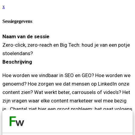
x
Sessiegegevens
Naam van de sessie
Zero-click, zero-reach en Big Tech: houd je van een potje
stoelendans?
Beschrijving
Hoe worden we vindbaar in SEO en GEO? Hoe worden we
genoemd? Hoe zorgen we dat mensen op LinkedIn onze
content zien? Wat werkt beter, carrousels of video’s? Het
zijn vragen waar elke content marketeer wel mee bezig
is. Chantal ziet hier een groot probleem: het gaat volgens
haar niet om de vraag ‘hoe’. Door bezig te zijn met ‘hoe’
doe je niet de juiste dingen die nodig zijn op het web van
Big Tech. Want daar gebeurt te veel wat we niet zien en