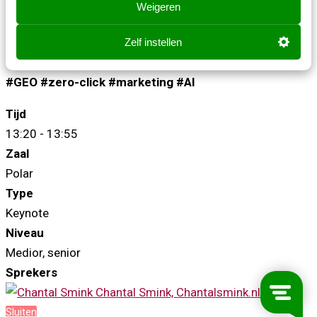
Weigeren
juiste vraag dan wel is
•⁠ ⁠Wat je kunt doen als zichtbaarheid een spelletje
Zelf instellen
stoelendans wordt
#GEO #zero-click #marketing #AI
Tijd
13:20 - 13:55
Zaal
Polar
Type
Keynote
Niveau
Medior, senior
Sprekers
Chantal Smink, Chantalsmink.nl
Sluiten