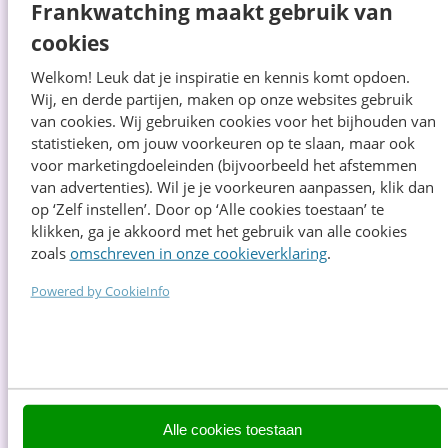
Online Plastics Group
Frankwatching maakt gebruik van
Tim Thijsse is spreker, auteur en
cookies
specialist in...
Lees meer →
Grip krijgen op wat je content oplevert:
Welkom! Leuk dat je inspiratie en kennis komt opdoen.
het Content Experience Systeem
Wij, en derde partijen, maken op onze websites gebruik
van cookies. Wij gebruiken cookies voor het bijhouden van
statistieken, om jouw voorkeuren op te slaan, maar ook
voor marketingdoeleinden (bijvoorbeeld het afstemmen
van advertenties). Wil je je voorkeuren aanpassen, klik dan
Rutger Steenbergen
op ‘Zelf instellen’. Door op ‘Alle cookies toestaan’ te
SEO Zwolle
klikken, ga je akkoord met het gebruik van alle cookies
Rutger Steenbergen is SEO-expert,
zoals
omschreven in onze cookieverklaring
.
copywriter, online marketeer en...
Lees meer →
Powered by CookieInfo
Van SEO naar GEO: zo maak je je
content toekomstproof
Joris Hoogenboom
Alle cookies toestaan