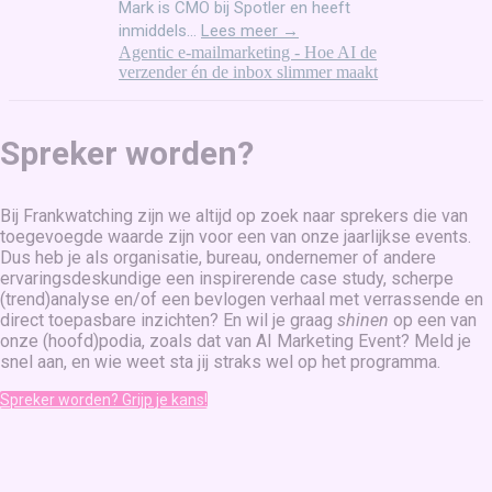
Mark is CMO bij Spotler en heeft
inmiddels...
Lees meer →
Agentic e-mailmarketing - Hoe AI de
verzender én de inbox slimmer maakt
Spreker worden?
Bij Frankwatching zijn we altijd op zoek naar sprekers die van
toegevoegde waarde zijn voor een van onze jaarlijkse events.
Dus heb je als organisatie, bureau, ondernemer of andere
ervaringsdeskundige een inspirerende case study, scherpe
(trend)analyse en/of een bevlogen verhaal met verrassende en
direct toepasbare inzichten? En wil je graag
shinen
op een van
onze (hoofd)podia, zoals dat van AI Marketing Event? Meld je
snel aan, en wie weet sta jij straks wel op het programma.
Spreker worden? Grijp je kans!