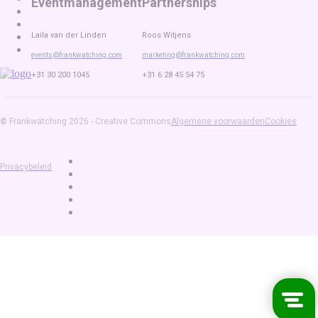
Eventmanagement
Partnerships
Laila van der Linden
Roos Witjens
events@frankwatching.com
marketing@frankwatching.com
+31 30 200 1045
+31 6 28 45 54 75
©
Frankwatching 2026 - Creative Commons
Algemene voorwaarden
Cookies
Privacybeleid