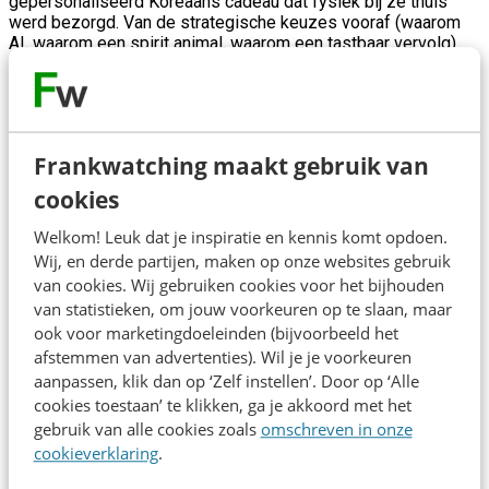
gepersonaliseerd Koreaans cadeau dat fysiek bij ze thuis
werd bezorgd. Van de strategische keuzes vooraf (waarom
AI, waarom een spirit animal, waarom een tastbaar vervolg)
tot de technische executie (3D-pipeline, datalaag, fulfilment
van unieke cadeaus).
Frankwatching maakt gebruik van
cookies
Welkom! Leuk dat je inspiratie en kennis komt opdoen.
Wij, en derde partijen, maken op onze websites gebruik
Over de spreker
van cookies. Wij gebruiken cookies voor het bijhouden
Michael Tesselaar is mede-oprichter van Vibeday, dat AI
van statistieken, om jouw voorkeuren op te slaan, maar
marketing campagnes in Instagram DM's bouwt. Dit doet hij
ook voor marketingdoeleinden (bijvoorbeeld het
voor klanten zoal: Samsung, STËLZ, EasyToys en Qmusic.
afstemmen van advertenties). Wil je je voorkeuren
Vibeday is winnaar van de beste Innovatie award '26.
aanpassen, klik dan op ‘Zelf instellen’. Door op ‘Alle
cookies toestaan’ te klikken, ga je akkoord met het
gebruik van alle cookies zoals
omschreven in onze
Direct inschrijven
cookieverklaring
.