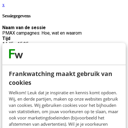
x
Sessiegegevens
Naam van de sessie
PMAX campagnes: Hoe, wat en waarom
Tijd
14:45 - 15:35
Beschrijving
Performance Max campagnes zijn niet meer weg te denken
uit Google Ads. Maar hoe werken ze nu écht? En wat doet het
algoritme precies? Wanneer zet je een PMax campagne in en
Frankwatching maakt gebruik van
hoe zorg je ervoor dat je niet blind op AI vaart? In deze
praktische workshop neemt Michelle je mee in de wereld van
cookies
Performance Max. We starten met de basis: wat is een PMax
campagne precies, hoe werkt het algoritme en welke rol
Welkom! Leuk dat je inspiratie en kennis komt opdoen.
speelt AI? Daarna gaan we direct aan de slag. Met behulp van
Wij, en derde partijen, maken op onze websites gebruik
ChatGPT of Claude zet je je eigen Performance Max
van cookies. Wij gebruiken cookies voor het bijhouden
campagne op.
van statistieken, om jouw voorkeuren op te slaan, maar
ook voor marketingdoeleinden (bijvoorbeeld het
Maar een campagne live zetten is pas het begin. Hoe
afstemmen van advertenties). Wil je je voorkeuren
optimaliseer je een PMax campagne als je minder inzichten