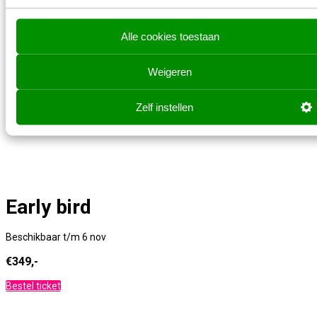
Alle cookies toestaan
Super early bird
Weigeren
Beschikbaar t/m 1 mei
€299
,-
Zelf instellen
Early bird
Beschikbaar t/m 6 nov
€349,-
Bestel ticket