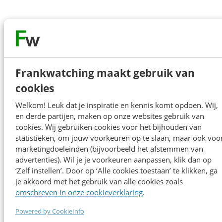
Onze sprekers
Frankwatching maakt gebruik van
cookies
Alle sprekers
Welkom! Leuk dat je inspiratie en kennis komt opdoen. Wij,
en derde partijen, maken op onze websites gebruik van
Alle sprekers
cookies. Wij gebruiken cookies voor het bijhouden van
statistieken, om jouw voorkeuren op te slaan, maar ook voo
marketingdoeleinden (bijvoorbeeld het afstemmen van
advertenties). Wil je je voorkeuren aanpassen, klik dan op
‘Zelf instellen’. Door op ‘Alle cookies toestaan’ te klikken, ga
Floor Everts
je akkoord met het gebruik van alle cookies zoals
Samsung
omschreven in onze cookieverklaring
.
Hoe Samsung hun Koreaanse heritage tot
leven bracht voor zijn members: van
Powered by CookieInfo
strategie tot uitvoering