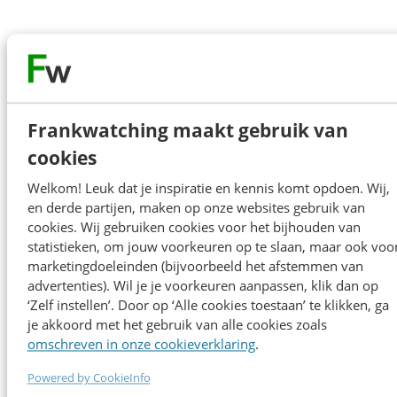
Onze sprekers
Frankwatching maakt gebruik van
cookies
Alle sprekers
Welkom! Leuk dat je inspiratie en kennis komt opdoen. Wij,
en derde partijen, maken op onze websites gebruik van
Alle sprekers
cookies. Wij gebruiken cookies voor het bijhouden van
statistieken, om jouw voorkeuren op te slaan, maar ook voo
marketingdoeleinden (bijvoorbeeld het afstemmen van
advertenties). Wil je je voorkeuren aanpassen, klik dan op
‘Zelf instellen’. Door op ‘Alle cookies toestaan’ te klikken, ga
Floor Everts
je akkoord met het gebruik van alle cookies zoals
Samsung
omschreven in onze cookieverklaring
.
Hoe Samsung hun Koreaanse heritage tot
leven bracht voor zijn members: van
Powered by CookieInfo
strategie tot uitvoering