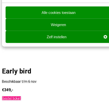
Alle cookies toestaan
Super early bird
Weigeren
Beschikbaar t/m 1 mei
€299
,-
Zelf instellen
Early bird
Beschikbaar t/m 6 nov
€349,-
Bestel ticket