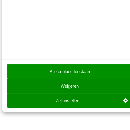
mensgerichte, betrouwbare en
toekomstbestendige AI?
Tickets
Alle cookies toestaan
Weigeren
Prijzen zijn exclusief btw
Zelf instellen