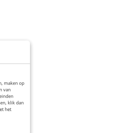
en, maken op
n van
leinden
en, klik dan
et het