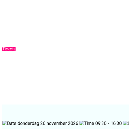
AI Marketing Event 2026
Pak de voorsprong in marketing met 
Tickets
Programma
donderdag 26 november 2026
09:30 - 16:30