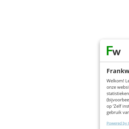
Frankw
Welkom! Leu
onze websit
statistiek
(bijvoorbee
op ‘Zelf in
gebruik van
Powered by 