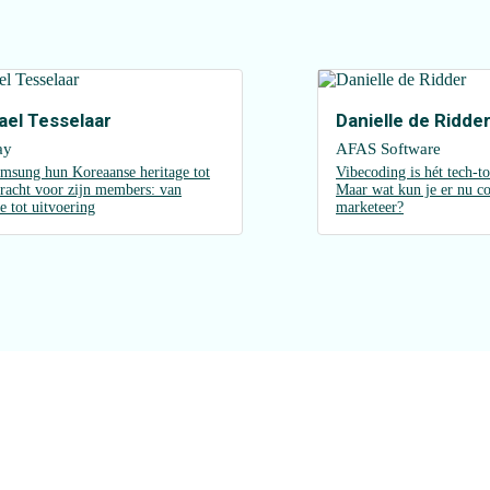
ael Tesselaar
Danielle de Ridde
ay
AFAS Software
msung hun Koreaanse heritage tot
Vibecoding is hét tech-to
bracht voor zijn members: van
Maar wat kun je er nu co
ie tot uitvoering
marketeer?