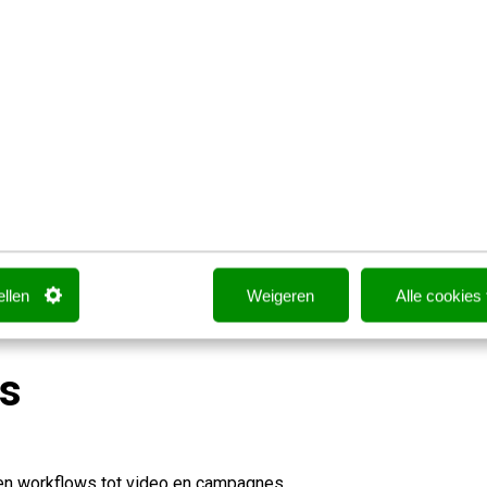
8+
Beoordeling
15+
Sessies
ellen
Weigeren
Alle cookies
is
 en workflows tot video en campagnes