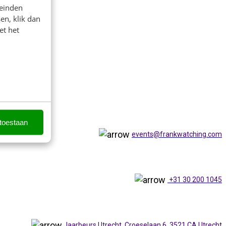
leinden
en, klik dan
et het
 toestaan
events@frankwatching.com
+31 30 200 1045
Jaarbeurs Utrecht, Croeselaan 6, 3521 CA Utrecht