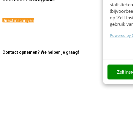
statistiek
(bijvoorbee
op ‘Zelf in
Direct inschrijven
gebruik van
Powered by 
Contact opnemen? We helpen je graag!
Zelf inst