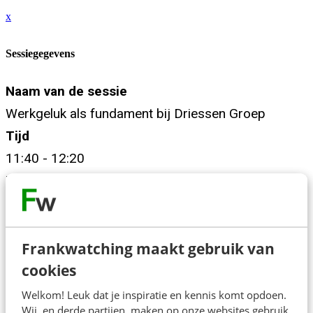
x
Sessiegegevens
Naam van de sessie
Werkgeluk als fundament bij Driessen Groep
Tijd
11:40 - 12:20
Beschrijving
Werkgeluk is geen modewoord maar van
fundamenteel belang. In deze presentatie geen
Frankwatching maakt gebruik van
theoretisch verhaal, maar een inkijk in hoe
cookies
werkgeluk in de praktijk wordt vormgegeven binnen
Welkom! Leuk dat je inspiratie en kennis komt opdoen.
de Driessen Groep. Door middel van concrete
Wij, en derde partijen, maken op onze websites gebruik