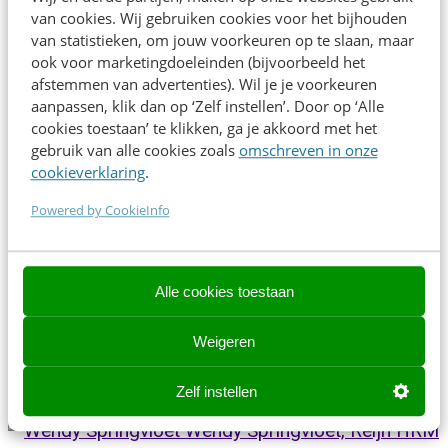
van cookies. Wij gebruiken cookies voor het bijhouden
modellen, praktische voorbeelden en eigen
van statistieken, om jouw voorkeuren op te slaan, maar
ervaringen geven we inzicht in:
ook voor marketingdoeleinden (bijvoorbeeld het
afstemmen van advertenties). Wil je je voorkeuren
De mate waarin omgeving gedrag beïnvloedt
aanpassen, klik dan op ‘Zelf instellen’. Door op ‘Alle
cookies toestaan’ te klikken, ga je akkoord met het
Hoe cultuur, structuur, processen en
gebruik van alle cookies zoals
omschreven in onze
beloningen bijdragen aan werkgeluk
cookieverklaring
.
Praktische voorbeelden in hoe werkgeluk
Powered by CookieInfo
integraal is ingebed binnen de Driessen Groep
Hoe belangrijk nieuw leiderschap is in het
Alle cookies toestaan
creëren van een werkgelukkige organisatie.
Weigeren
#werkgeluk #HRM #leiderschap
Zelf instellen
Sprekers
Wendy Springvloet, Reijn HRM