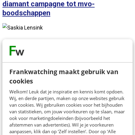
diamant campagne tot mvo-
boodschappen
Frankwatching maakt gebruik van
Over de spreker
cookies
Rochelle is verantwoordelijk voor alle social media
Welkom! Leuk dat je inspiratie en kennis komt opdoen.
kanalen en uitingen van Zeeman voor alle 8 de landen
Wij, en derde partijen, maken op onze websites gebruik
van cookies. Wij gebruiken cookies voor het bijhouden
waarin zij actief zijn. Denk hierbij aan eigen content,
van statistieken, om jouw voorkeuren op te slaan, maar
het aansturen van bureau's, user generated content en
ook voor marketingdoeleinden (bijvoorbeeld het
het samenwerken met ambassadeurs.
afstemmen van advertenties). Wil je je voorkeuren
aanpassen, klik dan op ‘Zelf instellen’. Door op ‘Alle