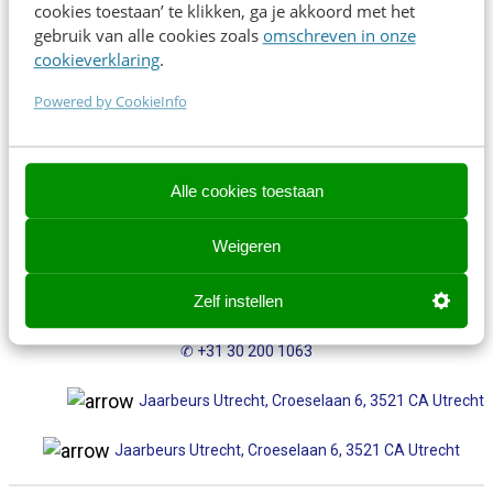
cookies toestaan’ te klikken, ga je akkoord met het
Direct inschrijven
gebruik van alle cookies zoals
omschreven in onze
cookieverklaring
.
Powered by CookieInfo
Contact opnemen? We helpen je graag!
Contact opnemen? We helpen je graag!
Alle cookies toestaan
events@frankwatching.com
Weigeren
✉
events@frankwatching.com
Zelf instellen
+31 30 200 1045
✆ +31 30 200 1063
Jaarbeurs Utrecht, Croeselaan 6, 3521 CA Utrecht
Jaarbeurs Utrecht, Croeselaan 6, 3521 CA Utrecht