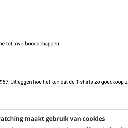
gne tot mvo-boodschappen
67. Uitleggen hoe het kan dat de T-shirts zo goedkoop z
ng de winkel om met de gigantische aandacht, van de pe
atching maakt gebruik van cookies