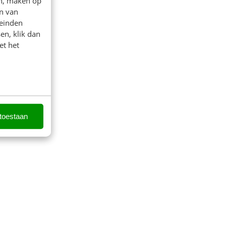
en, maken op
n van
leinden
en, klik dan
et het
 toestaan