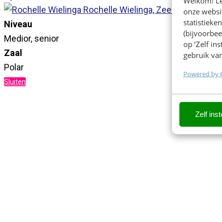
Welkom! Leu
Rochelle Wielinga, Zeeman
onze websit
statistiek
Niveau
(bijvoorbee
Medior, senior
op ‘Zelf in
Zaal
gebruik van
Polar
Powered by 
Sluiten
Zelf inst