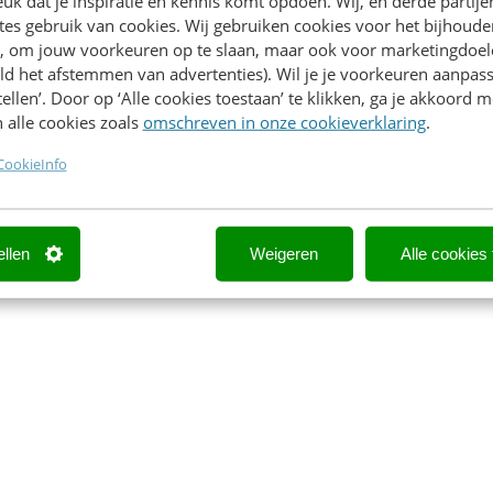
k dat je inspiratie en kennis komt opdoen. Wij, en derde partij
es gebruik van cookies. Wij gebruiken cookies voor het bijhoude
en, om jouw voorkeuren op te slaan, maar ook voor marketingdoe
ld het afstemmen van advertenties). Wil je je voorkeuren aanpass
stellen’. Door op ‘Alle cookies toestaan’ te klikken, ga je akkoord m
 alle cookies zoals
omschreven in onze cookieverklaring
.
CookieInfo
ellen
Weigeren
Alle cookies