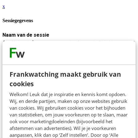
x
Sessiegegevens
Naam van de sessie
Als AI de telefoon opneemt: voice & agentic AI in klantcontact
Beschrijving
AI in klantcontact blijft hangen in vraag-en-antwoord. Wat
gebeurt er als AI zélf de telefoon opneemt, de beller begrijpt
Frankwatching maakt gebruik van
en gesprekken afhandelt of gericht doorverbindt mét
cookies
natuurlijke stem?
Welkom! Leuk dat je inspiratie en kennis komt opdoen.
In deze sessie laat Daniel zien hoe een autonome
Wij, en derde partijen, maken op onze websites gebruik
spraakassistent werkt binnen de overheid: de zwaarste
van cookies. Wij gebruiken cookies voor het bijhouden
testomgeving die er is met hoge inzet, AVG, publieke
van statistieken, om jouw voorkeuren op te slaan, maar
ook voor marketingdoeleinden (bijvoorbeeld het
verantwoording en aanbesteding die geen "we proberen wel
afstemmen van advertenties). Wil je je voorkeuren
wat" toelaat.
aanpassen, klik dan op ‘Zelf instellen’. Door op ‘Alle