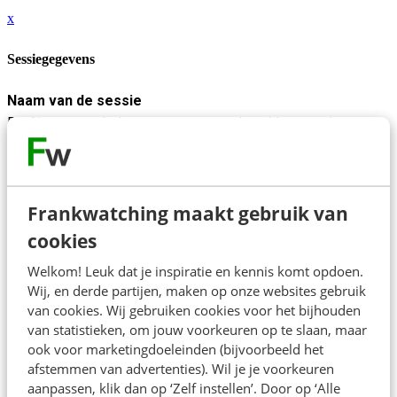
x
Sessiegegevens
Naam van de sessie
De AI-spagaat: balanceren tussen tech en klantervaring
Beschrijving
De druk om "iets met AI" te doen is groot. De één wil zo snel
mogelijk vooroplopen, de ander trapt liever op de rem.
Frankwatching maakt gebruik van
Ondertussen verwacht de directie actie en lijkt de concurrent
cookies
alweer een stap verder. Maar de klant beoordeelt niet jouw
technologie, die beoordeelt de ervaring die je biedt.
Welkom! Leuk dat je inspiratie en kennis komt opdoen.
Wij, en derde partijen, maken op onze websites gebruik
In deze keynote houdt Bernard Steenbergen zowel
van cookies. Wij gebruiken cookies voor het bijhouden
vooroplopers als twijfelaars een spiegel voor. Hij verkent het
van statistieken, om jouw voorkeuren op te slaan, maar
ook voor marketingdoeleinden (bijvoorbeeld het
snijvlak tussen AI-ontwikkelingen en klantbeleving. Waar
afstemmen van advertenties). Wil je je voorkeuren
eindigt de hype en begint de echte waarde? Welk fundament
aanpassen, klik dan op ‘Zelf instellen’. Door op ‘Alle
heb je nodig voordat AI je dienstverlening écht verbetert?