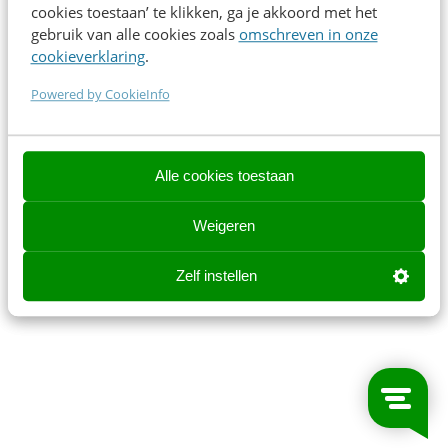
cookies toestaan’ te klikken, ga je akkoord met het
Nadat Bernard je een spiegel heeft voorgehouden, volgt een
gebruik van alle cookies zoals
omschreven in onze
interactieve Q&A onder leiding van dagvoorzitter Tom Jessen.
cookieverklaring
.
Powered by CookieInfo
#klantcontact #operatie #innovatie
Tijd
13:25 - 14:10
Alle cookies toestaan
Type
Keynote
Weigeren
Sprekers
Bernard Steenbergen, Vattenfall
Zelf instellen
Sluiten