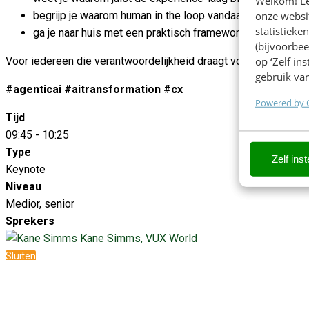
Welkom! Leu
begrijp je waarom human in the loop vandaag nog een pr
onze websit
statistiek
ga je naar huis met een praktisch framework om binnen je
(bijvoorbee
Voor iedereen die verantwoordelijkheid draagt voor de kwaliteit
op ‘Zelf in
gebruik van
#agenticai #aitransformation #cx
Powered by 
Tijd
09:45 - 10:25
Type
Zelf inst
Keynote
Niveau
Medior, senior
Sprekers
Kane Simms, VUX World
Sluiten