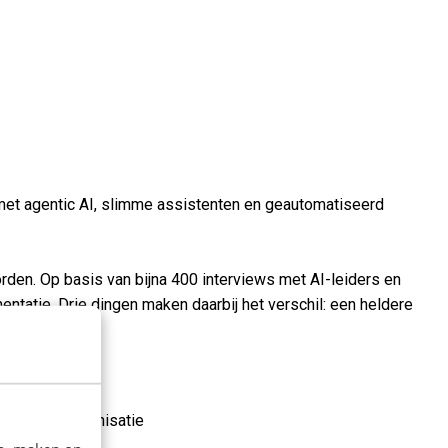
en met agentic AI, slimme assistenten en geautomatiseerd
den. Op basis van bijna 400 interviews met AI-leiders en
ementatie. Drie dingen maken daarbij het verschil: een heldere
 je eigen organisatie
n resultaat