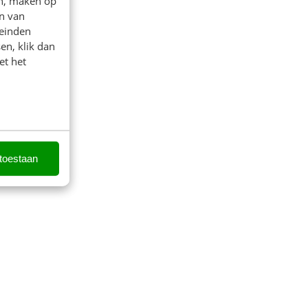
en, maken op
n van
leinden
en, klik dan
et het
 toestaan