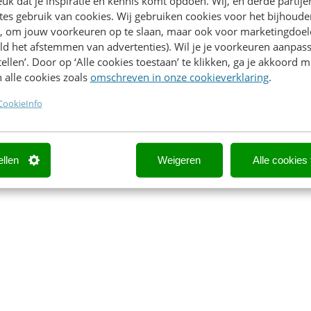
k dat je inspiratie en kennis komt opdoen. Wij, en derde partij
agmatische noodzaak is, maar geen blijvende eindoplossing
es gebruik van cookies. Wij gebruiken cookies voor het bijhoude
en, om jouw voorkeuren op te slaan, maar ook voor marketingdoe
 eigen organisatie voortgang te boeken die blijft hangen
ld het afstemmen van advertenties). Wil je je voorkeuren aanpass
 van het digitale klantgesprek, nu en in 2027.
stellen’. Door op ‘Alle cookies toestaan’ te klikken, ga je akkoord m
 alle cookies zoals
omschreven in onze cookieverklaring
.
CookieInfo
ellen
Weigeren
Alle cookies