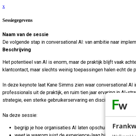
x
Sessiegegevens
Naam van de sessie
De volgende stap in conversational AI: van ambitie naar implem
Beschrijving
Het potentieel van AI is enorm, maar de praktijk blijft vaak ac
klantcontact, maar slechts weinig toepassingen halen echt de p
In deze keynote laat Kane Simms zien waar conversational AI i
professionals uit de praktijk, en ruim tien jaar ervaring in AI-s
strategie, een sterke gebruikerservaring en discipline in testen
Na deze sessie:
Frankw
begrijp je hoe organisaties AI laten opschuiven van assis
weet je waarom juist de experience-laag binnen conversatio