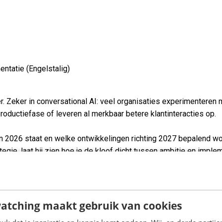
entatie (Engelstalig)
hter. Zeker in conversational AI: veel organisaties experimenter
roductiefase of leveren al merkbaar betere klantinteracties op.
n 2026 staat en welke ontwikkelingen richting 2027 bepalend wor
trategie, laat hij zien hoe je de kloof dicht tussen ambitie en impl
.
atching maakt gebruik van cookies
tent naar uitvoerende schakel in processen, en wat dat vraagt van
nal AI vaak onderbelicht is, en wat dat kost in klantinteractie e