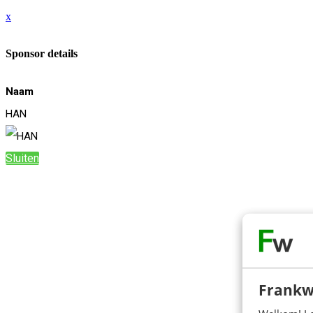
x
Sponsor details
Naam
HAN
Sluiten
Frankw