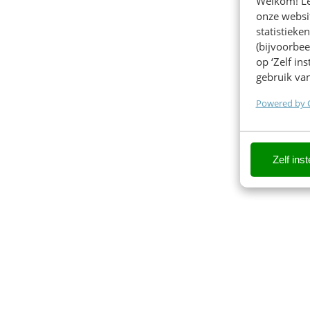
Welkom! Leu
onze websit
statistiek
(bijvoorbee
op ‘Zelf in
gebruik van
Powered by 
Zelf inst