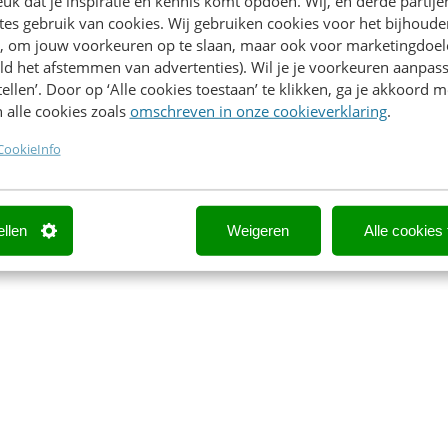
k dat je inspiratie en kennis komt opdoen. Wij, en derde partij
es gebruik van cookies. Wij gebruiken cookies voor het bijhoude
en, om jouw voorkeuren op te slaan, maar ook voor marketingdoe
ld het afstemmen van advertenties). Wil je je voorkeuren aanpass
stellen’. Door op ‘Alle cookies toestaan’ te klikken, ga je akkoord m
 alle cookies zoals
omschreven in onze cookieverklaring
.
CookieInfo
ellen
Weigeren
Alle cookies