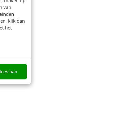
en, maken op
n van
leinden
en, klik dan
et het
 toestaan