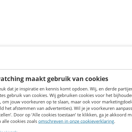
erkt Sydney van der Meer strategieën uit om specifieke d
atching maakt gebruik van cookies
k dat je inspiratie en kennis komt opdoen. Wij, en derde partij
es gebruik van cookies. Wij gebruiken cookies voor het bijhoude
en, om jouw voorkeuren op te slaan, maar ook voor marketingdoe
ld het afstemmen van advertenties). Wil je je voorkeuren aanpass
stellen’. Door op ‘Alle cookies toestaan’ te klikken, ga je akkoord m
 alle cookies zoals
omschreven in onze cookieverklaring
.
Contact opnemen? We helpen je graag!