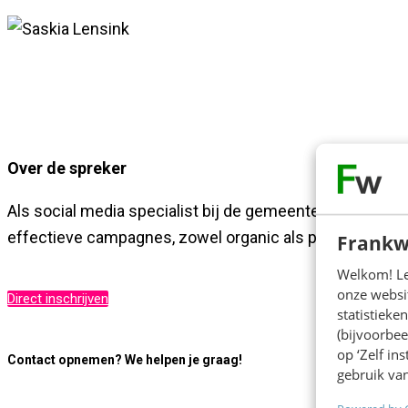
Over de spreker
Als social media specialist bij de gemeente Hilversum w
effectieve campagnes, zowel organic als paid.
Frankw
Welkom! Leu
onze websit
Direct inschrijven
statistiek
(bijvoorbee
op ‘Zelf in
Contact opnemen? We helpen je graag!
gebruik van