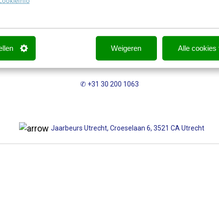
CookieInfo
✉
events@frankwatching.com
ellen
Weigeren
Alle cookies
✆ +31 30 200 1063
Jaarbeurs Utrecht, Croeselaan 6, 3521 CA Utrecht