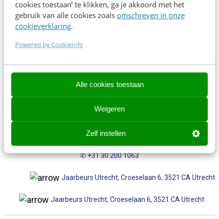
cookies toestaan’ te klikken, ga je akkoord met het
Direct inschrijven
gebruik van alle cookies zoals
omschreven in onze
cookieverklaring
.
Powered by CookieInfo
Contact opnemen? We helpen je graag!
Contact opnemen? We helpen je graag!
Alle cookies toestaan
events@frankwatching.com
Weigeren
✉
events@frankwatching.com
Zelf instellen
+31 30 200 1045
✆ +31 30 200 1063
Jaarbeurs Utrecht, Croeselaan 6, 3521 CA Utrecht
Jaarbeurs Utrecht, Croeselaan 6, 3521 CA Utrecht