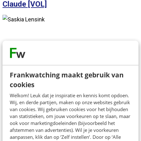
Claude [VOL]
Over de spreker
Frankwatching maakt gebruik van
Harm heeft 25 jaar ervaring in media en
cookies
marketingcommunicatie bij Veronica, BNN(VARA) en
Welkom! Leuk dat je inspiratie en kennis komt opdoen.
als hoofdredacteur van CJP. Sinds 2022 focust hij als
Wij, en derde partijen, maken op onze websites gebruik
van cookies. Wij gebruiken cookies voor het bijhouden
zelfstandige bij zijn klanten op creativiteit en de
van statistieken, om jouw voorkeuren op te slaan, maar
structurele impact van AI op communicatie en
ook voor marketingdoeleinden (bijvoorbeeld het
marketing.
afstemmen van advertenties). Wil je je voorkeuren
aanpassen, klik dan op ‘Zelf instellen’. Door op ‘Alle