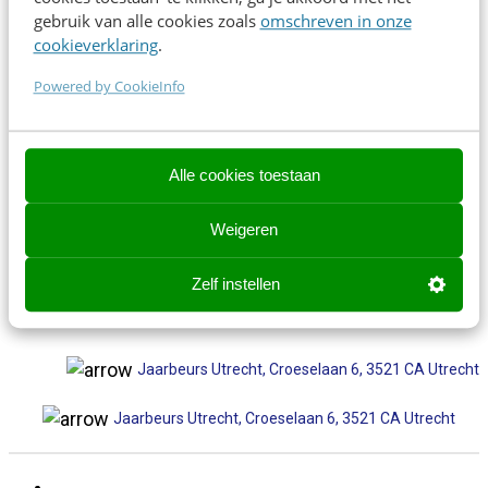
Direct inschrijven
gebruik van alle cookies zoals
omschreven in onze
cookieverklaring
.
Contact opnemen? We helpen je graag!
Powered by CookieInfo
Contact opnemen? We helpen je graag!
events@frankwatching.com
Alle cookies toestaan
✉
events@frankwatching.com
Weigeren
+31 30 200 1045
Zelf instellen
✆ +31 30 200 1063
Jaarbeurs Utrecht, Croeselaan 6, 3521 CA Utrecht
Jaarbeurs Utrecht, Croeselaan 6, 3521 CA Utrecht