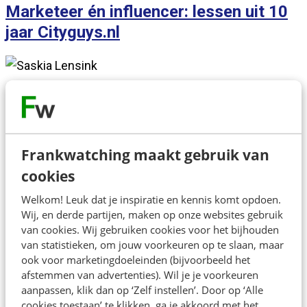
Marketeer én influencer: lessen uit 10
jaar Cityguys.nl
Frankwatching maakt gebruik van
Over de spreker
cookies
Welkom! Leuk dat je inspiratie en kennis komt opdoen.
Op Cityguys post Jean-Paul met zijn vrienden al ruim
Wij, en derde partijen, maken op onze websites gebruik
10 jaar dagelijks updates over de horeca in binnen- en
van cookies. Wij gebruiken cookies voor het bijhouden
buitenland. Daarnaast werkt hij op dit moment als
van statistieken, om jouw voorkeuren op te slaan, maar
ook voor marketingdoeleinden (bijvoorbeeld het
marketeer voor technisch uitzendbureau VNOM.
afstemmen van advertenties). Wil je je voorkeuren
aanpassen, klik dan op ‘Zelf instellen’. Door op ‘Alle
cookies toestaan’ te klikken, ga je akkoord met het