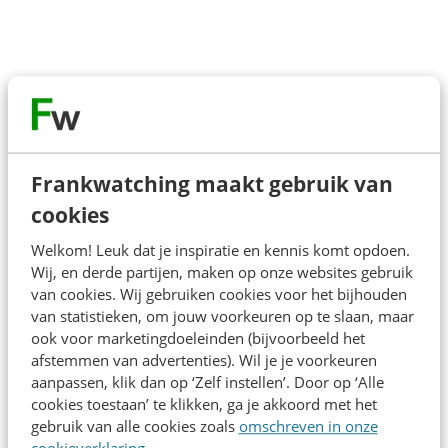
Over de spreker
Frankwatching maakt gebruik van
Chris heeft een frisse blik op het vak van social media
cookies
marketing & communicatie. Ze is enthousiast,
sprankelend, een tikkeltje brutaal en stelt de juiste
Welkom! Leuk dat je inspiratie en kennis komt opdoen.
vragen. Maar bovenal staat verbinding bij haar op
Wij, en derde partijen, maken op onze websites gebruik
van cookies. Wij gebruiken cookies voor het bijhouden
nummer 1.
van statistieken, om jouw voorkeuren op te slaan, maar
ook voor marketingdoeleinden (bijvoorbeeld het
afstemmen van advertenties). Wil je je voorkeuren
Direct inschrijven
aanpassen, klik dan op ‘Zelf instellen’. Door op ‘Alle
cookies toestaan’ te klikken, ga je akkoord met het
gebruik van alle cookies zoals
omschreven in onze
Contact opnemen? We helpen je graag!
cookieverklaring
.