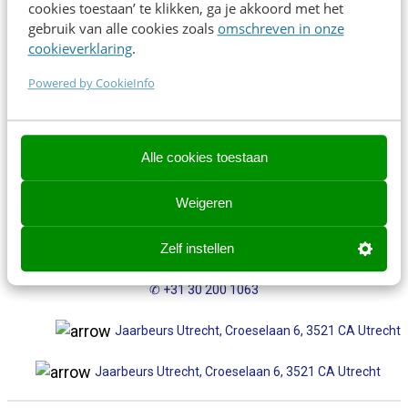
cookies toestaan’ te klikken, ga je akkoord met het
Direct inschrijven
gebruik van alle cookies zoals
omschreven in onze
cookieverklaring
.
Powered by CookieInfo
Contact opnemen? We helpen je graag!
Contact opnemen? We helpen je graag!
Alle cookies toestaan
events@frankwatching.com
Weigeren
✉
events@frankwatching.com
Zelf instellen
+31 30 200 1045
✆ +31 30 200 1063
Jaarbeurs Utrecht, Croeselaan 6, 3521 CA Utrecht
Jaarbeurs Utrecht, Croeselaan 6, 3521 CA Utrecht