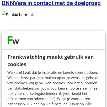
BNNVara in contact met de doelgroep
Over de spreker
Frankwatching maakt gebruik van
Als innovatiestrateeg (en Reddit specialist) bij
cookies
BNNVARA verkent Dennis samen met zijn team
Welkom! Leuk dat je inspiratie en kennis komt opdoen.
nieuwe kansen voor de publieke omroep op het gebied
Wij, en derde partijen, maken op onze websites gebruik
van cookies. Wij gebruiken cookies voor het bijhouden
van nieuwe platformen en technologieën. De focus ligt
van statistieken, om jouw voorkeuren op te slaan, maar
op het vraagstuk: Hoe blijf je jongeren bereiken in het
ook voor marketingdoeleinden (bijvoorbeeld het
snel veranderende medialandschap?
afstemmen van advertenties). Wil je je voorkeuren
aanpassen, klik dan op ‘Zelf instellen’. Door op ‘Alle