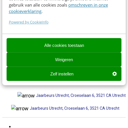
gebruik van alle cookies zoals
omschreven in onze
cookieverklaring
.
Contact opnemen? We helpen je graag!
Powered by CookieInfo
Contact opnemen? We helpen je graag!
events@frankwatching.com
Alle cookies toestaan
✉
events@frankwatching.com
Weigeren
+31 30 200 1045
Zelf instellen
✆ +31 30 200 1063
Jaarbeurs Utrecht, Croeselaan 6, 3521 CA Utrecht
Jaarbeurs Utrecht, Croeselaan 6, 3521 CA Utrecht