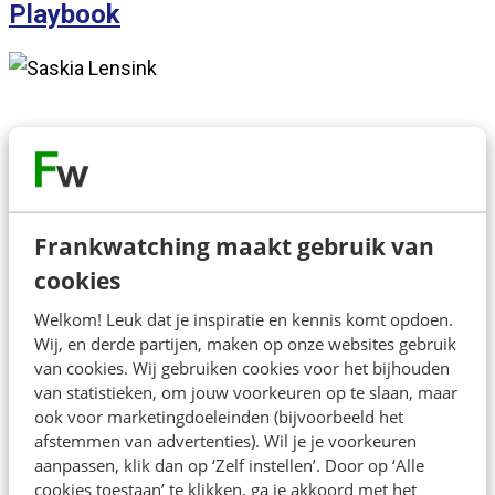
Playbook
Over de spreker
Frankwatching maakt gebruik van
cookies
Matthijs Mentink, oprichter van From The Well,
Welkom! Leuk dat je inspiratie en kennis komt opdoen.
gebruikt AI en data analyses om organisaties te helpen
Wij, en derde partijen, maken op onze websites gebruik
hun sociale media impact te vergroten door ze in staat
van cookies. Wij gebruiken cookies voor het bijhouden
te stellen steeds beter aan te sluiten op de behoeften
van statistieken, om jouw voorkeuren op te slaan, maar
ook voor marketingdoeleinden (bijvoorbeeld het
van hun publiek. Matthijs is trainer bij Frankwatching.
afstemmen van advertenties). Wil je je voorkeuren
aanpassen, klik dan op ‘Zelf instellen’. Door op ‘Alle
cookies toestaan’ te klikken, ga je akkoord met het
Direct inschrijven