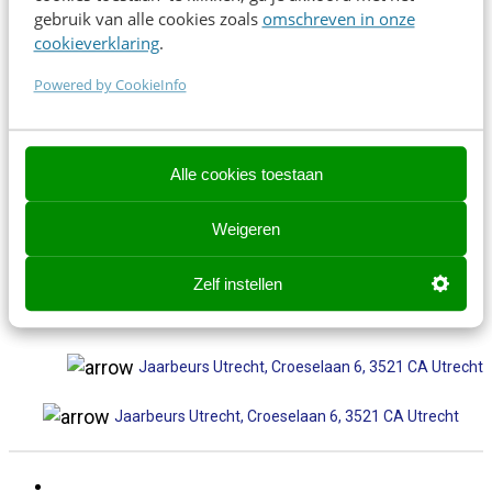
gebruik van alle cookies zoals
omschreven in onze
cookieverklaring
.
Contact opnemen? We helpen je graag!
Powered by CookieInfo
Contact opnemen? We helpen je graag!
events@frankwatching.com
Alle cookies toestaan
✉
events@frankwatching.com
Weigeren
+31 30 200 1045
Zelf instellen
✆ +31 30 200 1063
Jaarbeurs Utrecht, Croeselaan 6, 3521 CA Utrecht
Jaarbeurs Utrecht, Croeselaan 6, 3521 CA Utrecht