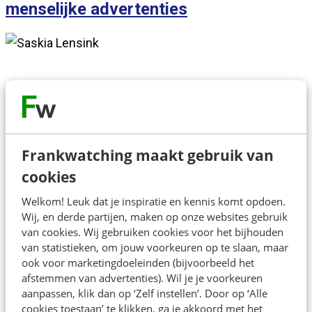
menselijke advertenties
Over de spreker
Frankwatching maakt gebruik van
cookies
Danique is campagne manager en creative strategist
Welkom! Leuk dat je inspiratie en kennis komt opdoen.
voor merken die willen groeien met opvallende social
Wij, en derde partijen, maken op onze websites gebruik
media advertenties. Ze gaf meer dan €5M
van cookies. Wij gebruiken cookies voor het bijhouden
winstgevend uit en deelt haar kennis en ervaring in
van statistieken, om jouw voorkeuren op te slaan, maar
ook voor marketingdoeleinden (bijvoorbeeld het
haar membership Adspells.
afstemmen van advertenties). Wil je je voorkeuren
aanpassen, klik dan op ‘Zelf instellen’. Door op ‘Alle
cookies toestaan’ te klikken, ga je akkoord met het
Direct inschrijven