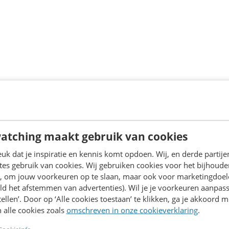
ntontwikkeling weet Peter hoe je jongeren écht bereikt in
ardige content.
atching maakt gebruik van cookies
k dat je inspiratie en kennis komt opdoen. Wij, en derde partij
es gebruik van cookies. Wij gebruiken cookies voor het bijhoude
en, om jouw voorkeuren op te slaan, maar ook voor marketingdoe
ld het afstemmen van advertenties). Wil je je voorkeuren aanpass
stellen’. Door op ‘Alle cookies toestaan’ te klikken, ga je akkoord m
 alle cookies zoals
omschreven in onze cookieverklaring
.
Contact opnemen? We helpen je graag!