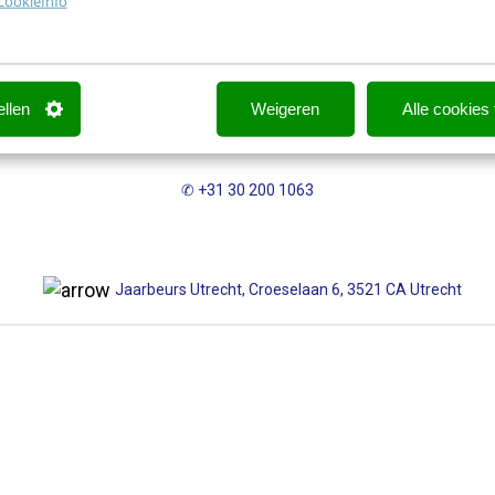
CookieInfo
✉
events@frankwatching.com
ellen
Weigeren
Alle cookies
✆ +31 30 200 1063
Jaarbeurs Utrecht, Croeselaan 6, 3521 CA Utrecht