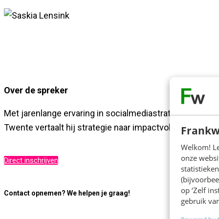
Over de spreker
Met jarenlange ervaring in socialmediastrategie en conte
Twente vertaalt hij strategie naar impactvolle, geloofwa
Frankw
Welkom! Leu
onze websit
Direct inschrijven
statistiek
(bijvoorbee
op ‘Zelf in
Contact opnemen? We helpen je graag!
gebruik van