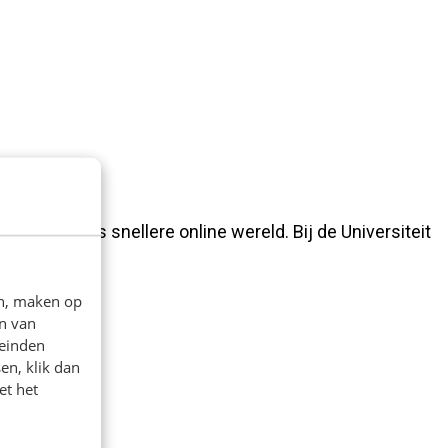
 een steeds snellere online wereld. Bij de Universiteit
en, maken op
n van
leinden
en, klik dan
et het