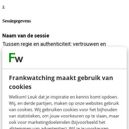
x
Sessiegegevens
Naam van de sessie
Tussen regie en authenticiteit: vertrouwen en
verbinding bij de politie
Tijd
15:00 - 15:50
Frankwatching maakt gebruik van
Beschrijving
cookies
Hoe bouw je vertrouwen en verbinding in een
Welkom! Leuk dat je inspiratie en kennis komt opdoen.
samenleving die steeds digitaler, kritischer en sneller
Wij, en derde partijen, maken op onze websites gebruik
wordt? En hoe doe je dat als organisatie die moet
van cookies. Wij gebruiken cookies voor het bijhouden
opereren binnen duidelijke wettelijke kaders en met
van statistieken, om jouw voorkeuren op te slaan, maar
ook voor marketingdoeleinden (bijvoorbeeld het
landelijke regie? In deze sessie neemt Thess je mee
afstemmen van advertenties). Wil je je voorkeuren